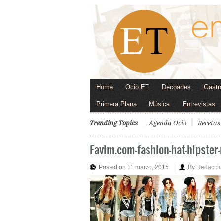
Home
Ocio ET
Decoartes
Gastr
Primera Plana
Música
Entrevistas
Trending Topics
Agenda Ocio
Recetas
Favim.com-fashion-hat-hipste
Posted on 11 marzo, 2015
By
Redacci