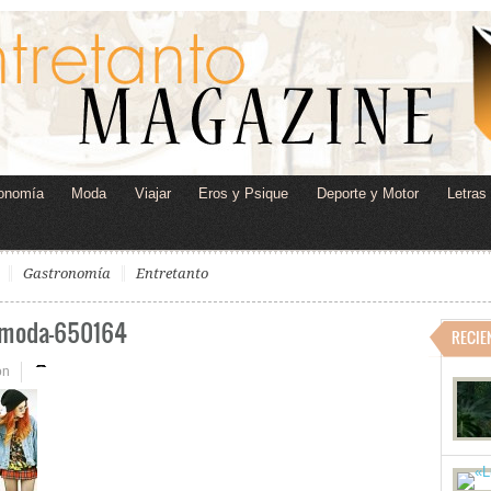
onomía
Moda
Viajar
Eros y Psique
Deporte y Motor
Letras
Gastronomía
Entretanto
r-moda-650164
RECIE
on