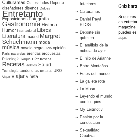
Culturamas
Curiosidades
Deporte
Interiores
Colabor
diseñadores
diseños
Dulces
Entretanto
Culturamas
Si quieres
Fotografía
Exposiciones
Daniel Payá
en entreta
Gastronomía
Historia
BLOG
magazine
Libros
Humor
internacional
Deporte sin
puedes esc
Literatura
Margret
madrid
aquí.
química
Schuchmann
moda
El análisis de la
música
novela negra
opinión
Ocio
noticia de ayer
prendas
propuestas
Paris
pasarelas
El hilo de Arianne
Psicología
Raquel Díaz Illescas
Recetas
Salud
Relatos
Entre Montañas
tendencias
URO
Tecnología
texturas
Fotos del mundo
viajar
viñeta
Viajar
La galleta rota
La Musa
Leyendo el mundo
con los pies
My Leitmotiv
Pasión por la
conducción
Sexualidad
Creativa