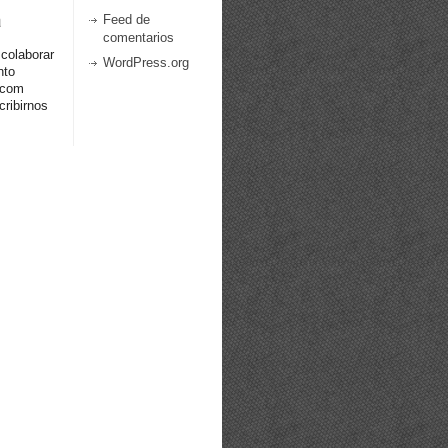
a
Feed de
comentarios
 colaborar
WordPress.org
nto
.com
ribirnos