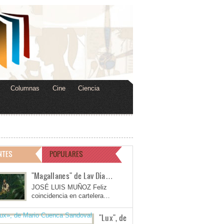
Columnas
Cine
Ciencia
NTES
POPULARES
"Magallanes" de Lav Dia…
JOSÉ LUIS MUÑOZ Feliz
coincidencia en cartelera…
"Lux", de