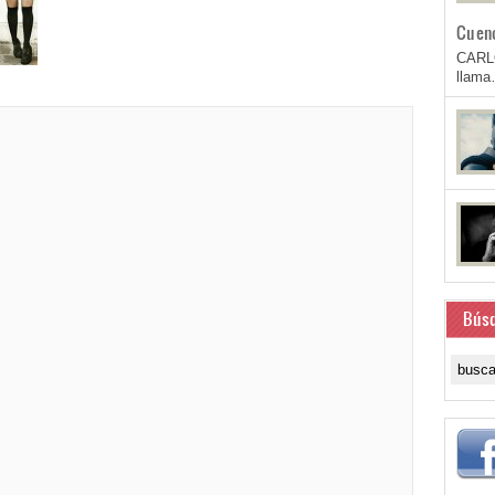
Cuen
CARL
llam
Bús