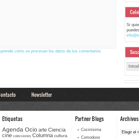
Cola
Si qui
puedes
info@e
Susc
Aprende cómo se procesan los datos de tus comentarios.
ontacto
Newsletter
Etiquetas
Partner Blogs
Archivos
Agenda Ocio
Ciencia
Archivos
arte
Cocinísima
cine
Columna
cultura
colecciones
Comodoos