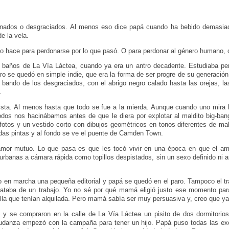
unados o desgraciados. Al menos eso dice papá cuando ha bebido demasiad
de la vela.
 lo hace para perdonarse por lo que pasó. O para perdonar al género humano,
 baños de La Vía Láctea, cuando ya era un antro decadente. Estudiaba per
ero se quedó en simple indie, que era la forma de ser progre de su generaci
l bando de los desgraciados, con el abrigo negro calado hasta las orejas, la
.
lista. Al menos hasta que todo se fue a la mierda. Aunque cuando uno mira 
dos nos hacinábamos antes de que le diera por explotar al maldito big-ba
 fotos y un vestido corto con dibujos geométricos en tonos diferentes de m
das pintas y al fondo se ve el puente de Camden Town.
mor mutuo. Lo que pasa es que les tocó vivir en una época en que el am
rbanas a cámara rápida como topillos despistados, sin un sexo definido ni 
en marcha una pequeña editorial y papá se quedó en el paro. Tampoco el trab
rataba de un trabajo. Yo no sé por qué mamá eligió justo ese momento pa
lla que tenían alquilada. Pero mamá sabía ser muy persuasiva y, creo que ya 
s y se compraron en la calle de La Vía Láctea un pisito de dos dormitori
udanza empezó con la campaña para tener un hijo. Papá puso todas las exc