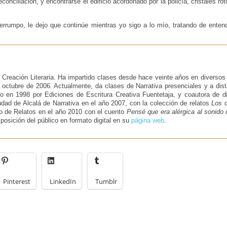
reconciliación, y encontrarse el edificio acordonado por la policía, cristales 
terrumpo, le dejo que continúe mientras yo sigo a lo mío, tratando de enten
e Creación Literaria. Ha impartido clases desde hace veinte años en diversos t
ta octubre de 2006. Actualmente, da clases de Narrativa presenciales y a dis
do en 1998 por Ediciones de Escritura Creativa Fuentetaja, y coautora de 
dad de Alcalá de Narrativa en el año 2007, con la colección de relatos
Los 
 de Relatos en el año 2010 con el cuento
Pensé que era alérgica al sonido d
posición del público en formato digital en su
página web
.
Pinterest
LinkedIn
Tumblr