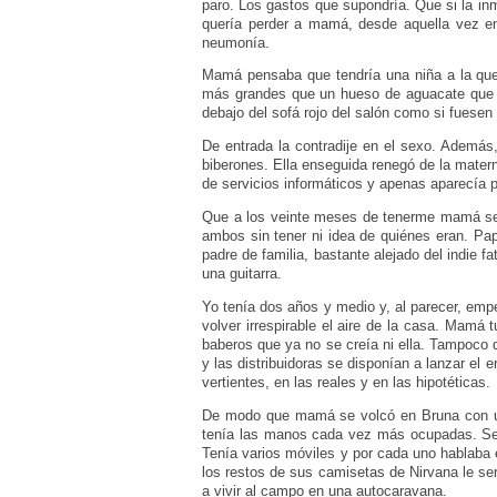
paro. Los gastos que supondría. Que si la in
quería perder a mamá, desde aquella vez e
neumonía.
Mamá pensaba que tendría una niña a la que 
más grandes que un hueso de aguacate que s
debajo del sofá rojo del salón como si fuese
De entrada la contradije en el sexo. Ademá
biberones. Ella enseguida renegó de la matern
de servicios informáticos y apenas aparecía 
Que a los veinte meses de tenerme mamá se 
ambos sin tener ni idea de quiénes eran. Pap
padre de familia, bastante alejado del indie 
una guitarra.
Yo tenía dos años y medio y, al parecer, empe
volver irrespirable el aire de la casa. Mamá
baberos que ya no se creía ni ella. Tampoco 
y las distribuidoras se disponían a lanzar el 
vertientes, en las reales y en las hipotéticas.
De modo que mamá se volcó en Bruna con una
tenía las manos cada vez más ocupadas. Se h
Tenía varios móviles y por cada uno hablaba e
los restos de sus camisetas de Nirvana le ser
a vivir al campo en una autocaravana.