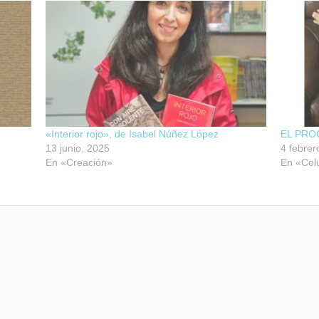
«Interior rojo», de Isabel Núñez López
EL PRO
13 junio, 2025
4 febrer
En «Creación»
En «Co