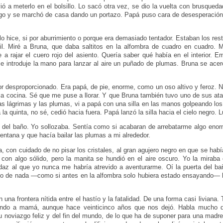
lvió a meterlo en el bolsillo. Lo sacó otra vez, se dio la vuelta con brusqued
rigo y se marchó de casa dando un portazo. Papá puso cara de desesperación,
o hice, si por aburrimiento o porque era demasiado tentador. Estaban los rest
l. Miré a Bruna, que daba saltitos en la alfombra de cuadro en cuadro. 
 rajar el cuero rojo del asiento. Quería saber qué había en el interior. E
e introduje la mano para lanzar al aire un puñado de plumas. Bruna se acerc
or desproporcionado. Era papá, de pie, enorme, como un oso altivo y feroz.
 a la cocina. Sé que me puse a llorar. Y que Bruna también tuvo uno de sus a
as lágrimas y las plumas, vi a papá con una silla en las manos golpeando lo
 a la quinta, no sé, cedió hacia fuera. Papá lanzó la silla hacia el cielo negro.
 del baño. Yo sollozaba. Sentía como si acabaran de arrebatarme algo enorm
ventana y que hacía bailar las plumas a mi alrededor.
a, con cuidado de no pisar los cristales, al gran agujero negro en que se habí
con algo sólido, pero la manita se hundió en el aire oscuro. Yo la miraba
az al que yo nunca me habría atrevido a aventurarme. Oí la puerta del bañ
tito de nada —como si antes en la alfombra solo hubiera estado ensayando—
 una frontera nítida entre el hastío y la fatalidad. De una forma casi liviana.
ndo a mamá, aunque hace veinticinco años que nos dejó. Habla mucho de
su noviazgo feliz y del fin del mundo, de lo que ha de suponer para una madr