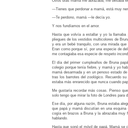
Otros días mamá me abrazaba, me besaba en e
—Tienes que perdonar a mamá, está muy ner
—Te perdono, mamá —le decía yo.
Y nos fundíamos en el amor.
Hasta que volvía a estallar y yo la llamab
pliegues de los vestidos multicolores de Brun
y era un bebé tranquilo, con una mirada que
Eran como porque sí, por una especie de del
me contagiaba esa especie de respeto incond
El día del primer cumpleaños de Bruna papá
colegio porque tenía fiebre, y mamá y yo ha
mamá desarmada y en un penoso estado de ner
tras los barrotes del zoológico. Recuerdo su 
estaba más enrarecido que nunca cuando papá 
Me gustaría recordar más cosas. Pienso que
solo tengo que mirar la foto de Londres para
Ese día, por alguna razón, Bruna estaba aleg
que papá y mamá discutían en una esquina d
cogía en brazos a Bruna y la abrazaba muy f
hablando.
Hasta que sonó el móvil de papá. Mamá se ca