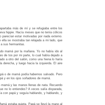
apartaba más de mí y se refugiaba entre los
nueva hippie. Hacía meses que no tenía cólicos
o parecían estar motivadas por nada externo.
ella se mostraba tan relajada a mi lado, que
 a sus hermanitas.
gado mamá por la mañana. Yo no había ido al
 de tos por mi parte, lo cual había dejado a
do a otro del salón, como una hiena lo haría
a derecha, y luego hacia la izquierda. El aire
papá o de mamá podía habernos salvado. Pero
papá y en los ojos soñadores de mamá.
ado mamá y las manos llenas de nata. Recuerdo
e no lo entiendes? A veces salía disparada,
ía con papá y seguía hablando, y hablando, y
Mamá estaba quieta. Papá se llevó la mano al