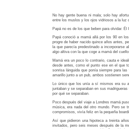
No hay gente buena ni mala; solo hay afort
entre los muslos y los ojos vidriosos a la luz 
Papá no es de los que beben para olvidar. Él
Papá conoció a mamá allá por los 90 en los
progre de haber nacido quince años antes, p
la que parecía predestinado a incorporarse a
algo altiva con la que coge a mamá del cuello
Mamá era un poco lo contrario, cauta e idea
desde antes, como el punto ese en el que to
sonrisa lánguida que ponía siempre para las
amarillo junto a un pub, ambos sostienen sen
Lo único que los unía a sí mismos era su a
juntaban y se separaban en sus madrigueras u
por qué se separaban.
Poco después del viaje a Londres mamá puso 
música, era nada del otro mundo. Pero se t
compromisos, vivía feliz en la pequeña boardi
Así que pidieron una hipoteca a treinta año
invitados, pero seis meses después de la m