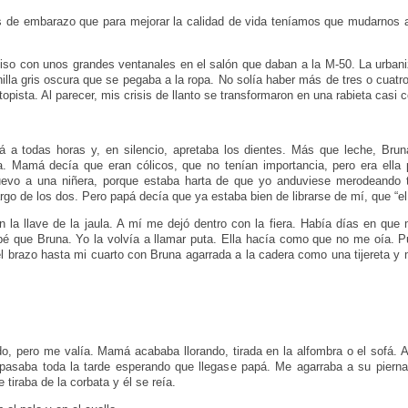
 de embarazo que para mejorar la calidad de vida teníamos que mudarnos a 
so con unos grandes ventanales en el salón que daban a la M-50. La urbaniz
illa gris oscura que se pegaba a la ropa. No solía haber más de tres o cuat
utopista. Al parecer, mis crisis de llanto se transformaron en una rabieta casi 
 a todas horas y, en silencio, apretaba los dientes. Más que leche, Brun
 Mamá decía que eran cólicos, que no tenían importancia, pero era ella 
evo a una niñera, porque estaba harta de que yo anduviese merodeando to
go de los dos. Pero papá decía que ya estaba bien de librarse de mí, que “el
n la llave de la jaula. A mí me dejó dentro con la fiera. Había días en qu
é que Bruna. Yo la volvía a llamar puta. Ella hacía como que no me oía. P
el brazo hasta mi cuarto con Bruna agarrada a la cadera como una tijereta y 
do, pero me valía. Mamá acababa llorando, tirada en la alfombra o el sofá.
 pasaba toda la tarde esperando que llegase papá. Me agarraba a su piern
 tiraba de la corbata y él se reía.