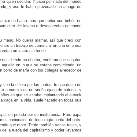
mamá quien decidía. Y papá por nada del mundo
arlo, y eso le había provocado un amago de
embarazo no hacía más que soñar con bebés no
sumidero del lavabo o desaparecían gateando
su mano. No quería mamar, así que crecí con
ncontró un trabajo de comercial en una empresa
 veían un vacío sin fondo.
decidiendo no abortar, confirma que seguían
 aquello en lo que se estaba convirtiendo: un
un porro de maría con los colegas alrededor de
 con la niñera por las tardes, lo que debía de
éxito a cambio de un sueño ajado de patucos y
s años en que se estaba implantando el e-book
 la caga en la vida, suele hacerlo en todas sus
á, en prenda por su indiferencia. Pero papá
ultinacionales de tecnología punta del país.
iendo qué moto. Tenía también varios trajes, y
 de la rueda del capitalismo y poder llevarnos