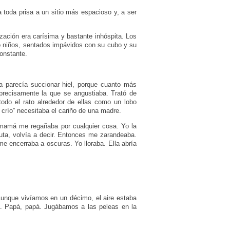
toda prisa a un sitio más espacioso y, a ser
ación era carísima y bastante inhóspita. Los
ro niños, sentados impávidos con su cubo y su
constante.
a parecía succionar hiel, porque cuanto más
precisamente la que se angustiaba. Trató de
do el rato alrededor de ellas como un lobo
 crío” necesitaba el cariño de una madre.
e mamá me regañaba por cualquier cosa. Yo la
uta, volvía a decir. Entonces me zarandeaba.
me encerraba a oscuras. Yo lloraba. Ella abría
 Aunque vivíamos en un décimo, el aire estaba
a. Papá, papá. Jugábamos a las peleas en la