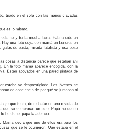
o, tirado en el sofá con las manos clavadas
 que es lo mismo.
iodismo y tenía mucha labia. Habría sido un
ón. Hay una foto suya con mamá en Londres en
s gafas de pasta, mirada fatalista y esa pose
las cosas a distancia parece que estaban ahí
ng. En la foto mamá aparece encogida, con la
alva. Están apoyados en una pared pintada de
or estaba ya desprestigiado. Los jóvenes se
asomo de conciencia de por qué se juntaban ni
ajo que tenía, de redactor en una revista de
ra que se compraran un piso. Papá no quería
lo he dicho, papá la adoraba.
os. Mamá decía que uno de ellos era para los
usas que se le ocurrieron. Que estaba en el