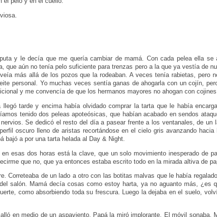
l pelo y en el cuello.
viosa.
a puta y le decía que me quería cambiar de mamá. Con cada pelea ella se 
a, que aún no tenía pelo suficiente para trenzas pero a la que ya vestía de 
 veía más allá de los pozos que la rodeaban. A veces tenía rabietas, pero n
eite personal. Yo muchas veces sentía ganas de ahogarla con un cojín, pero 
icional y me convencía de que los hermanos mayores no ahogan con cojines
 llegó tarde y encima había olvidado comprar la tarta que le había encar
bíamos tenido dos peleas apoteósicas, que habían acabado en sendos ataques
vios. Se dedicó el resto del día a pasear frente a los ventanales, de un la
perfil oscuro lleno de aristas recortándose en el cielo gris avanzando hacia l
bajó a por una tarta helada al Day & Night.
 en esas dos horas está la clave, que un solo movimiento inesperado de 
 decirme que no, que ya entonces estaba escrito todo en la mirada altiva de 
re. Correteaba de un lado a otro con las botitas malvas que le había regal
el salón. Mamá decía cosas como estoy harta, ya no aguanto más, ¿es qu
uerte, como absorbiendo toda su frescura. Luego la dejaba en el suelo, volv
lló en medio de un aspaviento. Papá la miró implorante. El móvil sonaba. 