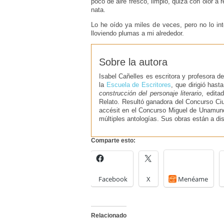
poco de aire fresco, limpio, quizá con olor a 
nata.
Lo he oído ya miles de veces, pero no lo in
lloviendo plumas a mi alrededor.
Sobre la autora
Isabel Cañelles es escritora y profesora d
la
Escuela de Escritores
, que dirigió has
construcción del personaje literario
, edita
Relato. Resultó ganadora del Concurso Ciu
accésit en el Concurso Miguel de Unamuno
múltiples antologías. Sus obras están a dis
Comparte esto:
Facebook
X
Menéame
Relacionado