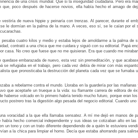
minencia de una crisis mundial. Que si la inseguridad ciudadana. Pero era 
n que, poco después de hacerse novios, ella había hecho el amago de dej
vestiría de nueva hippie y peinaría con trenzas. Al parecer, durante el 
e le dormían en la palma de la mano. A veces, eso sí, se le caían por el 
n cucarachas.
s, pesaba cuatro kilos y medio y estaba lejos de amoldarme a la palma de 
idad, contrató a una chica que me cuidara y siguió con su editorial. Papá e
por casa. No creo que fuese que no me quisieran. Era que cuando me miraban
quedase embarazada de nuevo, esta vez sin premeditación, y que acabase 
á se refugiaba en el trabajo, pero cada vez debía de mirar con más espanto
fatalista que pronosticaba la destrucción del planeta cada vez que se fumaba 
zaba a rebelarme contra el mundo. Lloraba en la guardería por las mañanas y
 tuvo que aceptarle un trueque a la vida: su flamante carrera de editora de 
de haberse volcado en lo primero habría tenido mucho futuro, porque eran lo
eructo postrero tras la digestión algo pesada del negocio editorial. Cuando uno
 voracidad a la que ella llamaba sensatez. A mí me dejó en manos de pap
abía hecho comercial independiente y sus ideas se cotizaban alto en las m
n un tono y con un trato diferente dependiendo de a quién le estuviera vend
vían a la chica para limpiar el horno. Decía que estaba ahorrando para salirse