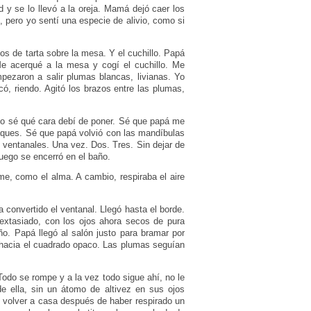
ad y se lo llevó a la oreja. Mamá dejó caer los
 pero yo sentí una especie de alivio, como si
os de tarta sobre la mesa. Y el cuchillo. Papá
Me acerqué a la mesa y cogí el cuchillo. Me
mpezaron a salir plumas blancas, livianas. Yo
ó, riendo. Agitó los brazos entre las plumas,
 No sé qué cara debí de poner. Sé que papá me
taques. Sé que papá volvió con las mandíbulas
s ventanales. Una vez. Dos. Tres. Sin dejar de
 Luego se encerró en el baño.
e, como el alma. A cambio, respiraba el aire
a convertido el ventanal. Llegó hasta el borde.
 extasiado, con los ojos ahora secos de pura
o. Papá llegó al salón justo para bramar por
 hacia el cuadrado opaco. Las plumas seguían
 Todo se rompe y a la vez todo sigue ahí, no le
 ella, sin un átomo de altivez en sus ojos
e volver a casa después de haber respirado un