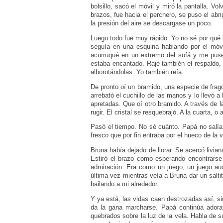
bolsillo, sacó el móvil y miró la pantalla. Vo
brazos, fue hacia el perchero, se puso el ab
la presión del aire se descargase un poco.
Luego todo fue muy rápido. Yo no sé por qué l
seguía en una esquina hablando por el móvi
acurruqué en un extremo del sofá y me puse a
estaba encantado. Rajé también el respaldo, 
alborotándolas. Yo también reía.
De pronto oí un bramido, una especie de frag
arrebató el cuchillo de las manos y lo llevó
apretadas. Que oí otro bramido. A través de l
rugir. El cristal se resquebrajó. A la cuarta, o
Pasó el tiempo. No sé cuánto. Papá no salía
fresco que por fin entraba por el hueco de la 
Bruna había dejado de llorar. Se acercó livian
Estiró el brazo como esperando encontrarse 
admiración. Era como un juego, un juego aud
última vez mientras veía a Bruna dar un sal
bailando a mi alrededor.
Y ya está, las vidas caen destrozadas así, sin
da la gana marcharse. Papá continúa adora
quebrados sobre la luz de la vela. Habla de 