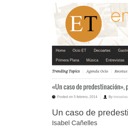
Home
Ocio ET
Decoartes
Gastr
Primera Plana
Música
Entrevistas
Trending Topics
Agenda Ocio
Recetas
«Un caso de predestinación», p
Posted on 5 febrero, 2014
By
inesarias
Un caso de predest
Isabel Cañelles