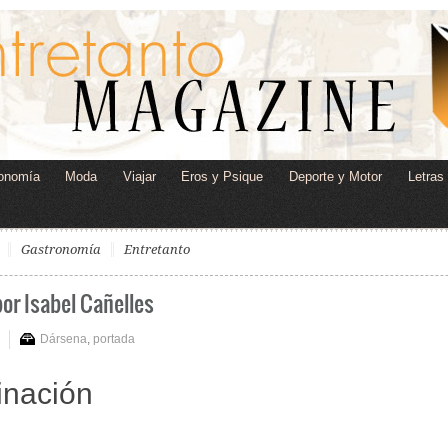
onomía
Moda
Viajar
Eros y Psique
Deporte y Motor
Letras
Gastronomía
Entretanto
or Isabel Cañelles
Dársena
,
portada
inación