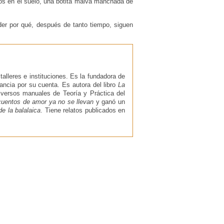
rotos en el suelo, una botita malva manchada de
der por qué, después de tanto tiempo, siguen
alleres e instituciones. Es la fundadora de
tancia por su cuenta. Es autora del libro
La
diversos manuales de Teoría y Práctica del
cuentos de amor ya no se llevan
y ganó un
e la balalaica
. Tiene relatos publicados en