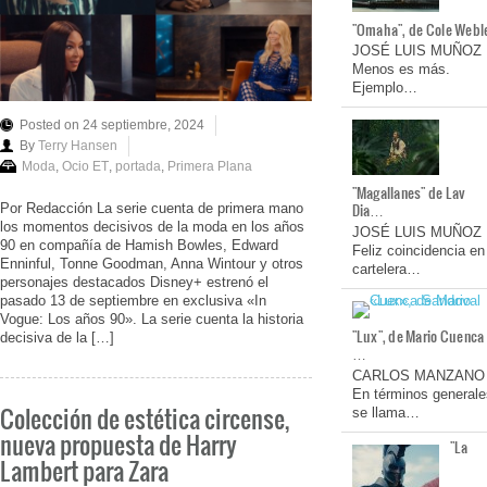
"Omaha", de Cole Webl
JOSÉ LUIS MUÑOZ
Menos es más.
Ejemplo…
Posted on 24 septiembre, 2024
By
Terry Hansen
Moda
,
Ocio ET
,
portada
,
Primera Plana
"Magallanes" de Lav
Dia…
Por Redacción La serie cuenta de primera mano
los momentos decisivos de la moda en los años
JOSÉ LUIS MUÑOZ
90 en compañía de Hamish Bowles, Edward
Feliz coincidencia en
Enninful, Tonne Goodman, Anna Wintour y otros
cartelera…
personajes destacados Disney+ estrenó el
pasado 13 de septiembre en exclusiva «In
Vogue: Los años 90». La serie cuenta la historia
"Lux", de Mario Cuenca
decisiva de la […]
…
CARLOS MANZANO
En términos generale
Colección de estética circense,
se llama…
nueva propuesta de Harry
"La
Lambert para Zara