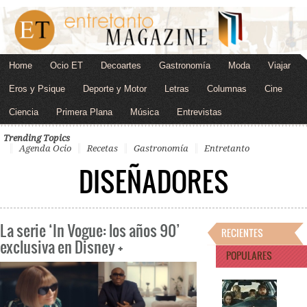
Home
Ocio ET
Decoartes
Gastronomía
Moda
Viajar
Eros y Psique
Deporte y Motor
Letras
Columnas
Cine
Ciencia
Primera Plana
Música
Entrevistas
Trending Topics
Agenda Ocio
Recetas
Gastronomía
Entretanto
DISEÑADORES
La serie ‘In Vogue: los años 90’
RECIENTES
exclusiva en Disney +
POPULARES