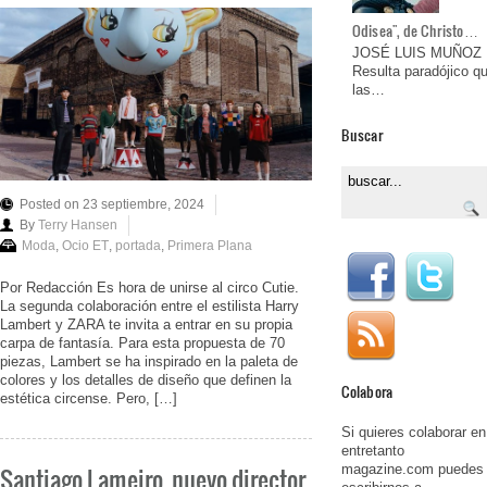
Odisea", de Christo…
JOSÉ LUIS MUÑOZ
Resulta paradójico q
las…
Buscar
Posted on 23 septiembre, 2024
By
Terry Hansen
Moda
,
Ocio ET
,
portada
,
Primera Plana
Por Redacción Es hora de unirse al circo Cutie.
La segunda colaboración entre el estilista Harry
Lambert y ZARA te invita a entrar en su propia
carpa de fantasía. Para esta propuesta de 70
piezas, Lambert se ha inspirado en la paleta de
colores y los detalles de diseño que definen la
Colabora
estética circense. Pero, […]
Si quieres colaborar en
entretanto
magazine.com puedes
Santiago Lameiro, nuevo director