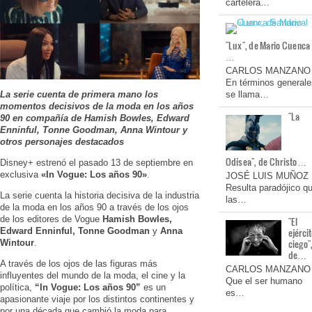
cartelera…
"Lux", de Mario Cuenca
…
CARLOS MANZANO
En términos generale
La serie cuenta de primera mano
los
se llama…
momentos decisivos de la moda en los años
"La
90 en compañía de Hamish Bowles, Edward
Enninful, Tonne Goodman, Anna Wintour y
otros personajes destacados
Odisea", de Christo…
Disney+ estrenó el pasado 13 de septiembre en
exclusiva
«In Vogue: Los años 90»
.
JOSÉ LUIS MUÑOZ
Resulta paradójico q
La serie cuenta la historia decisiva de la industria
las…
de la moda en los años 90 a través de los ojos
de los editores de Vogue
Hamish Bowles,
"El
Edward Enninful, Tonne Goodman
y
Anna
ejérci
ciego"
Wintour
.
de…
A través de los ojos de las figuras más
CARLOS MANZANO
influyentes del mundo de la moda, el cine y la
Que el ser humano
política,
“In Vogue: Los años 90”
es un
es…
apasionante viaje por los distintos continentes y
por una década que cambió la moda para