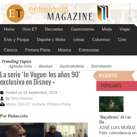
Home
Ocio ET
Decoartes
Gastronomía
Moda
Viajar
Eros y Psique
Deporte y Motor
Letras
Columnas
Cine
Ciencia
Primera Plana
Música
Entrevistas
Trending Topics
Agenda Ocio
Recetas
Gastronomía
Entretanto
La serie ‘In Vogue: los años 90’
RECIENTES
exclusiva en Disney +
POPULARES
Posted on 24 septiembre, 2024
By
Terry Hansen
Moda
,
Ocio ET
,
portada
,
Primera Plana
Por Redacción
"Magallanes" de Lav
Dia…
JOSÉ LUIS MUÑOZ
Feliz coincidencia en