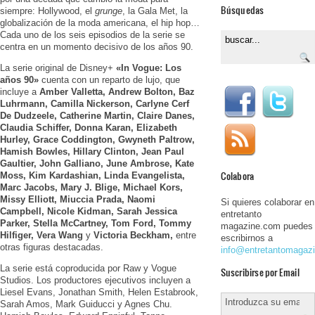
Búsquedas
siempre: Hollywood, el
grunge
, la Gala Met, la
globalización de la moda americana, el hip hop…
Cada uno de los seis episodios de la serie se
centra en un momento decisivo de los años 90.
La serie original de Disney+
«In Vogue: Los
años 90»
cuenta con un reparto de lujo, que
incluye a
Amber Valletta, Andrew Bolton, Baz
Luhrmann, Camilla Nickerson, Carlyne Cerf
De Dudzeele, Catherine Martin, Claire Danes,
Claudia Schiffer, Donna Karan, Elizabeth
Hurley, Grace Coddington, Gwyneth Paltrow,
Hamish Bowles, Hillary Clinton, Jean Paul
Gaultier, John Galliano, June Ambrose, Kate
Colabora
Moss,
Kim Kardashian, Linda Evangelista,
Marc Jacobs, Mary J. Blige, Michael Kors,
Missy Elliott, Miuccia Prada, Naomi
Si quieres colaborar en
Campbell, Nicole Kidman, Sarah Jessica
entretanto
Parker, Stella McCartney, Tom Ford, Tommy
magazine.com puedes
Hilfiger, Vera Wang
y
Victoria Beckham,
entre
escribirnos a
otras figuras destacadas.
info@entretantomagaz
La serie está coproducida por Raw y Vogue
Suscribirse por Email
Studios. Los productores ejecutivos incluyen a
Liesel Evans, Jonathan Smith, Helen Estabrook,
Sarah Amos, Mark Guiducci y Agnes Chu.