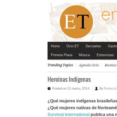
Home
Ocio ET
Decoartes
Gastr
Primera Plana
Música
Entrevistas
Trending Topics
Agenda Ocio
Recetas
Heroínas Indígenas
Posted on 11 marzo, 2014
By
Redacci
¿Qué mujeres indígenas brasileña
¿Qué mujeres nativas de Norteamér
Survival International
publica una n