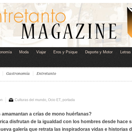
onomía
Moda
Viajar
Eros y Psique
Deporte y Motor
Letras
Gastronomía
Entretanto
on
Culturas del mundo
,
Ocio ET
,
portada
s amamantan a crías de mono huérfanas?
ica disfrutan de la igualdad con los hombres desde hace s
ueva galería que retrata las inspiradoras vidas e historias