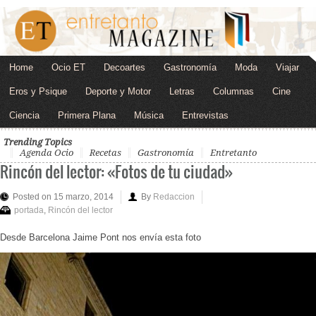
Home
Ocio ET
Decoartes
Gastronomía
Moda
Viajar
Eros y Psique
Deporte y Motor
Letras
Columnas
Cine
Ciencia
Primera Plana
Música
Entrevistas
Trending Topics
Agenda Ocio
Recetas
Gastronomía
Entretanto
Rincón del lector: «Fotos de tu ciudad»
Posted on 15 marzo, 2014
By
Redaccion
portada
,
Rincón del lector
Desde Barcelona Jaime Pont nos envía esta foto