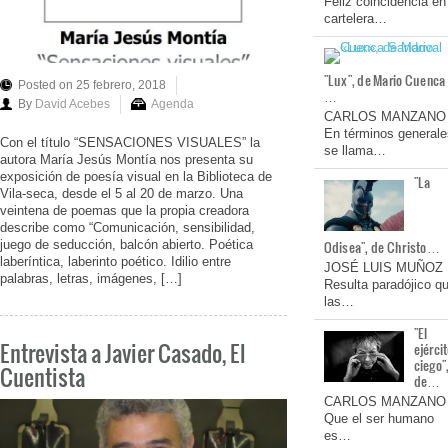
Feliz coincidencia en
cartelera…
"Lux", de Mario Cuenca
Posted on 25 febrero, 2018
…
By
David Acebes
Agenda
CARLOS MANZANO
En términos generale
Con el título “SENSACIONES VISUALES” la
se llama…
autora María Jesús Montía nos presenta su
exposición de poesía visual en la Biblioteca de
"La
Vila-seca, desde el 5 al 20 de marzo. Una
veintena de poemas que la propia creadora
describe como “Comunicación, sensibilidad,
juego de seducción, balcón abierto. Poética
Odisea", de Christo…
laberíntica, laberinto poético. Idilio entre
JOSÉ LUIS MUÑOZ
palabras, letras, imágenes, […]
Resulta paradójico q
las…
"El
Entrevista a Javier Casado, El
ejérci
ciego"
Cuentista
de…
CARLOS MANZANO
Que el ser humano
es…