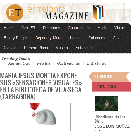
Home
Ocio ET
Decoartes
Gastronomía
Moda
Viajar
Eros y Psique
Deporte y Motor
Letras
Columnas
Cine
Ciencia
Primera Plana
Música
Entrevistas
Trending Topics
Agenda Ocio
Recetas
Gastronomía
Entretanto
MARÍA JESÚS MONTÍA EXPONE
RECIENTES
SUS «SENSACIONES VISUALES»
POPULARES
EN LA BIBLIOTECA DE VILA-SECA
(TARRAGONA)
"Magallanes" de Lav
Dia…
JOSÉ LUIS MUÑOZ