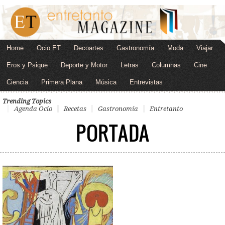
Home
Ocio ET
Decoartes
Gastronomía
Moda
Viajar
Eros y Psique
Deporte y Motor
Letras
Columnas
Cine
Ciencia
Primera Plana
Música
Entrevistas
Trending Topics
Agenda Ocio
Recetas
Gastronomía
Entretanto
PORTADA