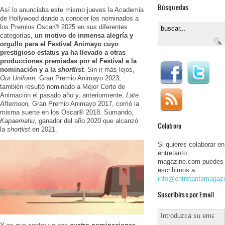
Búsquedas
Así lo anunciaba este mismo jueves la
Academia
de Hollywood dando a conocer los nominados a
los Premios Oscar
®️
2025 en sus diferentes
categorías,
un motivo de inmensa alegría y
orgullo para el Festival Animayo cuyo
prestigioso estatus ya ha llevado a otras
producciones premiadas por el Festival a la
nominación y a la
shortlist.
Sin ir más lejos,
Our Uniform,
Gran Premio Animayo 2023,
también resultó nominado a Mejor Corto de
Animación el pasado año y, anteriormente,
Late
Afternoon,
Gran Premio Animayo 2017, corrió la
misma suerte en los Oscar® 2018. Sumando,
Kapaemahu,
ganador del año 2020 que alcanzó
Colabora
la
shortlist
en 2021.
Si quieres colaborar en
entretanto
magazine.com puedes
escribirnos a
info@entretantomagaz
Suscribirse por Email