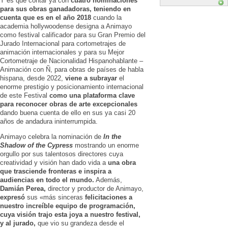
Y es que contar ya con
cuatro nominaciones
para sus obras ganadadoras, teniendo en
cuenta que es en el año 2018
cuando la
academia hollywoodense designa a Animayo
como festival calificador para su Gran Premio del
Jurado Internacional para cortometrajes de
animación internacionales y para su Mejor
Cortometraje
de Nacionalidad Hispanohablante –
Animación con Ñ, para obras de países de habla
hispana, desde 2022,
viene a subrayar
el
enorme prestigio y posicionamiento internacional
de este Festival
como una plataforma clave
para reconocer obras de arte excepcionales
dando buena cuenta de ello en sus ya casi
20
años de andadura ininterrumpida.
Animayo celebra la nominación de
In the
Shadow of the Cypress
mostrando un enorme
orgullo por sus talentosos directores
cuya
creatividad y visión han dado vida a
una obra
que trasciende fronteras e inspira a
audiencias en todo el mundo.
Además,
Damián Perea,
director y productor de Animayo,
expresó
sus «más sinceras
felicitaciones a
nuestro increíble equipo de programación,
cuya visión trajo esta joya a nuestro festival,
y al jurado,
que vio su grandeza desde el