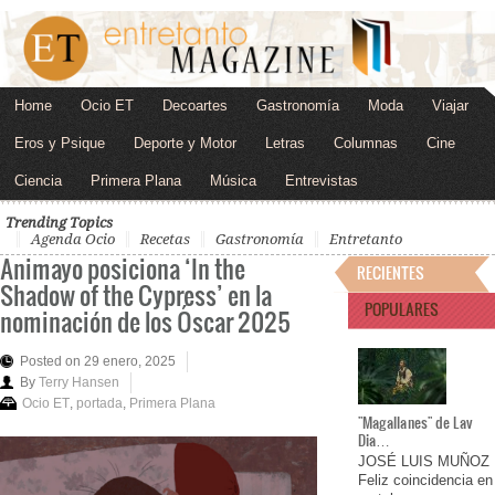
Home
Ocio ET
Decoartes
Gastronomía
Moda
Viajar
Eros y Psique
Deporte y Motor
Letras
Columnas
Cine
Ciencia
Primera Plana
Música
Entrevistas
Trending Topics
Agenda Ocio
Recetas
Gastronomía
Entretanto
Animayo posiciona ‘In the
RECIENTES
Shadow of the Cypress’ en la
POPULARES
nominación de los Óscar 2025
Posted on 29 enero, 2025
By
Terry Hansen
Ocio ET
,
portada
,
Primera Plana
"Magallanes" de Lav
Dia…
JOSÉ LUIS MUÑOZ
Feliz coincidencia en