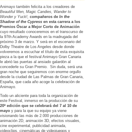
Animayo también felicita a los creadores de
Beautiful Men, Magic Candies, Wander to
Wonder y Yuck!,
compañeros de
In the
Shadow of the Cypress
en esta carrera a los
Premios Óscar a Mejor Corto de Animación
cuyo resultado conoceremos en el transcurso de
la 97th Academy Awards en la madrugada del
próximo 3 de marzo. Y será en el escenario del
Dolby Theatre de Los Angeles desde donde
volveremos a escuchar el título de esta exquisita
pieza a la que el festival Animayo Gran Canaria
le abrió las puertas al ansiado galardón al
concederle su Gran Premio. Sin duda, será una
gran noche que seguiremos con enorme orgullo
desde la ciudad de Las Palmas de Gran Canaria,
España, que cada año acoge la celebración de
Animayo.
Todo un aliciente para toda la organización de
este Festival, inmerso en la producción de su
20ª edición que se celebrará del 7 al 10 de
mayo
y para la que su equipo ya viene
visionando las más de 2.000 producciones de
animación 2D, animación 3D, efectos visuales,
cine experimental, publicidad animada,
videoclips, cinemáticas de videojuegos y