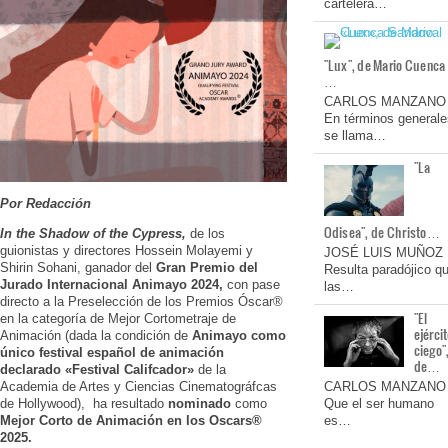
cartelera…
"Lux", de Mario Cuenca
…
CARLOS MANZANO
En términos generale
se llama…
"La
Por Redacción
Odisea", de Christo…
In the Shadow of the Cypress,
de los
guionistas y directores Hossein Molayemi y
JOSÉ LUIS MUÑOZ
Shirin Sohani, ganador del
Gran Premio del
Resulta paradójico q
Jurado Internacional Animayo 2024,
con pase
las…
directo a la Preselección de los Premios Óscar®
"El
en la categoría de Mejor Cortometraje de
ejérci
Animación (dada la condición de
Animayo como
ciego"
único festival español de animación
de…
declarado «Festival Califcador»
de la
Academia de Artes y Ciencias Cinematográfcas
CARLOS MANZANO
de Hollywood), ha
resultado
nominado
como
Que el ser humano
Mejor Corto de Animación en los Oscars®️
es…
2025.