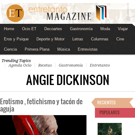
Home
Ocio ET
Decoartes
Gastronomía
Moda
Viajar
Eros y Psique
Deporte y Motor
Letras
Columnas
Cine
Ciencia
Primera Plana
Música
Entrevistas
Trending Topics
Agenda Ocio
Recetas
Gastronomía
Entretanto
ANGIE DICKINSON
Erotismo , fetichismo y tacón de
RECIENTES
aguja
POPULARES