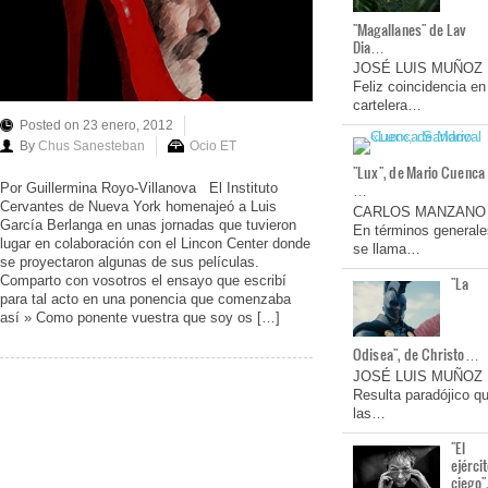
"Magallanes" de Lav
Dia…
JOSÉ LUIS MUÑOZ
Feliz coincidencia en
cartelera…
Posted on 23 enero, 2012
By
Chus Sanesteban
Ocio ET
"Lux", de Mario Cuenca
…
Por Guillermina Royo-Villanova El Instituto
Cervantes de Nueva York homenajeó a Luis
CARLOS MANZANO
García Berlanga en unas jornadas que tuvieron
En términos generale
lugar en colaboración con el Lincon Center donde
se llama…
se proyectaron algunas de sus películas.
Comparto con vosotros el ensayo que escribí
"La
para tal acto en una ponencia que comenzaba
así » Como ponente vuestra que soy os […]
Odisea", de Christo…
JOSÉ LUIS MUÑOZ
Resulta paradójico q
las…
"El
ejérci
ciego"