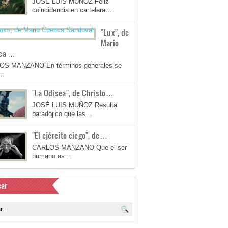
JOSÉ LUIS MUÑOZ Feliz
coincidencia en cartelera…
"Lux", de
Mario
ca …
OS MANZANO En términos generales se
a…
"La Odisea", de Christo…
JOSÉ LUIS MUÑOZ Resulta
paradójico que las…
"El ejército ciego", de…
CARLOS MANZANO Que el ser
humano es…
ar