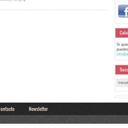
Cola
Si qui
puedes
info@e
Susc
ontacto
Newsletter