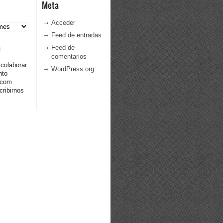
Meta
Acceder
Feed de entradas
a
Feed de
comentarios
 colaborar
WordPress.org
nto
.com
ribirnos