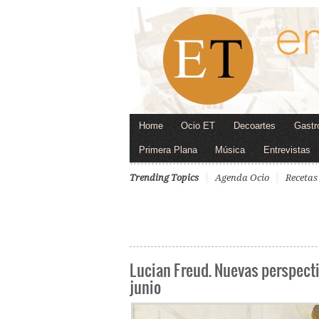
Home
Ocio ET
Decoartes
Gastr
Primera Plana
Música
Entrevistas
Trending Topics
Agenda Ocio
Recetas
Lucian Freud. Nuevas perspecti
junio