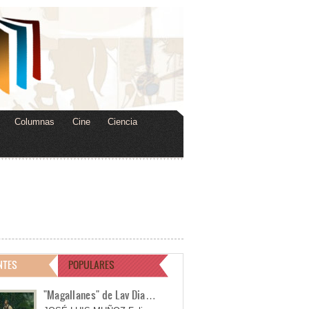
Columnas
Cine
Ciencia
NTES
POPULARES
"Magallanes" de Lav Dia…