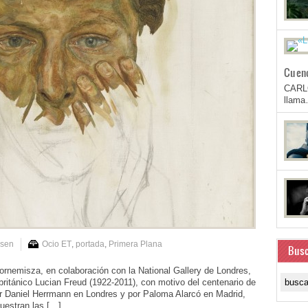
Cuen
CARL
llam
nsen
Ocio ET
,
portada
,
Primera Plana
Busc
nemisza, en colaboración con la National Gallery de Londres,
 británico Lucian Freud (1922-2011), con motivo del centenario de
or Daniel Herrmann en Londres y por Paloma Alarcó en Madrid,
uestran las […]