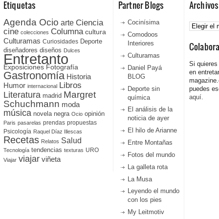
Etiquetas
Partner Blogs
Archivos
Agenda Ocio
Ciencia
Archivos
arte
Cocinísima
cine
Columna
cultura
colecciones
Comodoos
Culturamas
Curiosidades
Deporte
Interiores
Colabor
diseñadores
diseños
Dulces
Entretanto
Culturamas
Si quieres
Fotografía
Exposiciones
Daniel Payá
en entreta
Gastronomía
Historia
BLOG
magazine
Libros
Humor
internacional
Deporte sin
puedes esc
Literatura
Margret
madrid
aquí.
química
Schuchmann
moda
El análisis de la
música
novela negra
opinión
Ocio
noticia de ayer
prendas
propuestas
Paris
pasarelas
El hilo de Arianne
Psicología
Raquel Díaz Illescas
Recetas
Salud
Relatos
Entre Montañas
tendencias
URO
Tecnología
texturas
Fotos del mundo
viajar
viñeta
Viajar
La galleta rota
La Musa
Leyendo el mundo
con los pies
My Leitmotiv