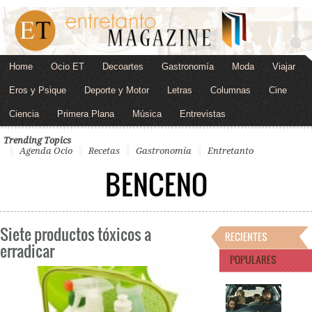
Home
Ocio ET
Decoartes
Gastronomía
Moda
Viajar
Eros y Psique
Deporte y Motor
Letras
Columnas
Cine
Ciencia
Primera Plana
Música
Entrevistas
Trending Topics
Agenda Ocio
Recetas
Gastronomía
Entretanto
BENCENO
Siete productos tóxicos a
RECIENTES
erradicar
POPULARES