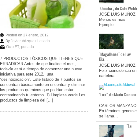
"Omaha", de Cole Webl
JOSÉ LUIS MUÑOZ
Menos es más.
Ejemplo…
Posted on 27 enero, 2012
By
Javier Vázquez Losada
Ocio ET
,
portada
"Magallanes" de Lav
Dia…
7 PRODUCTOS TÓXICOS QUE TIENES QUE
ERRADICAR Antes de que finalice el mes,
JOSÉ LUIS MUÑOZ
todavía está a tiempo de comenzar una nueva
Feliz coincidencia en
iniciativa para este 2012, una
cartelera…
“desintoxicación”. Este listado de 7 puntos se
concentran básicamente en encontrar y eliminar
los productos químicos que podrían estar
"Lux", de Mario Cuenca
contaminando tu entorno. 1) Limpieza verde Los
…
productos de limpieza del […]
CARLOS MANZANO
En términos generale
se llama…
"La