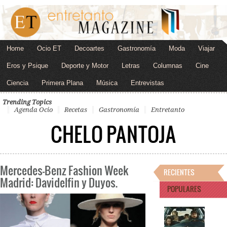
Home
Ocio ET
Decoartes
Gastronomía
Moda
Viajar
Eros y Psique
Deporte y Motor
Letras
Columnas
Cine
Ciencia
Primera Plana
Música
Entrevistas
Trending Topics
Agenda Ocio
Recetas
Gastronomía
Entretanto
CHELO PANTOJA
Mercedes-Benz Fashion Week
RECIENTES
Madrid: Davidelfin y Duyos.
POPULARES