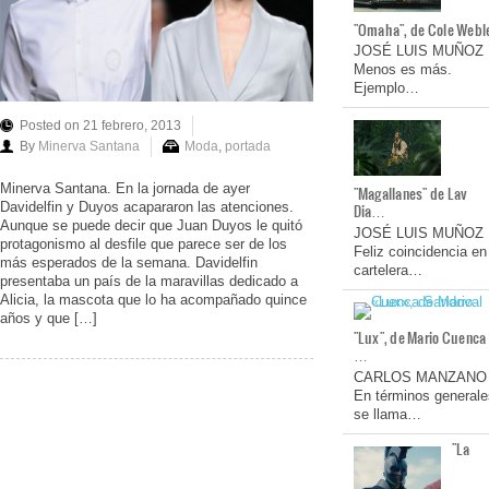
"Omaha", de Cole Webl
JOSÉ LUIS MUÑOZ
Menos es más.
Ejemplo…
Posted on 21 febrero, 2013
By
Minerva Santana
Moda
,
portada
Minerva Santana. En la jornada de ayer
"Magallanes" de Lav
Davidelfin y Duyos acapararon las atenciones.
Dia…
Aunque se puede decir que Juan Duyos le quitó
JOSÉ LUIS MUÑOZ
protagonismo al desfile que parece ser de los
Feliz coincidencia en
más esperados de la semana. Davidelfin
cartelera…
presentaba un país de la maravillas dedicado a
Alicia, la mascota que lo ha acompañado quince
años y que […]
"Lux", de Mario Cuenca
…
CARLOS MANZANO
En términos generale
se llama…
"La