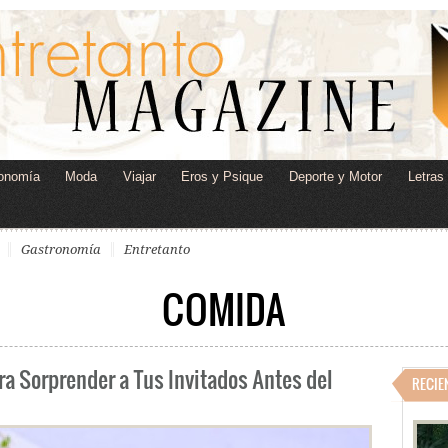
onomía
Moda
Viajar
Eros y Psique
Deporte y Motor
Letras
Gastronomía
Entretanto
COMIDA
ra Sorprender a Tus Invitados Antes del
RECIE