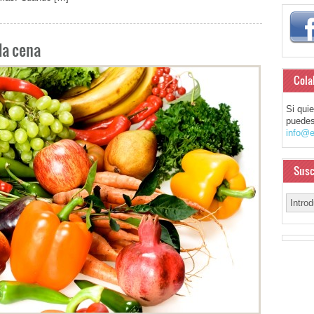
la cena
Cola
Si qui
puedes
info@e
Susc