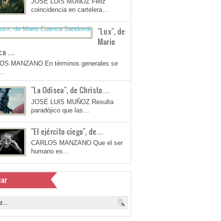
JOSÉ LUIS MUÑOZ Feliz
coincidencia en cartelera…
"Lux", de
Mario
ca …
OS MANZANO En términos generales se
a…
"La Odisea", de Christo…
JOSÉ LUIS MUÑOZ Resulta
paradójico que las…
"El ejército ciego", de…
CARLOS MANZANO Que el ser
humano es…
ar