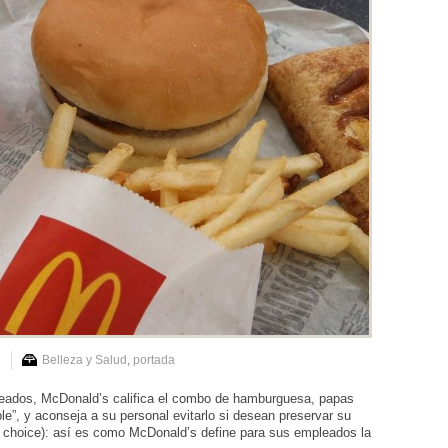
n
Belleza y Salud
,
portada
leados, McDonald’s califica el combo de hamburguesa, papas
ble”, y aconseja a su personal evitarlo si desean preservar su
hy choice): así es como McDonald’s define para sus empleados la