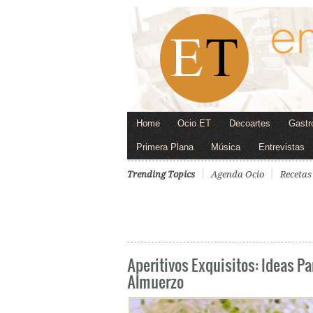
Home
Ocio ET
Decoartes
Gastr
Primera Plana
Música
Entrevistas
Trending Topics
Agenda Ocio
Recetas
Aperitivos Exquisitos: Ideas Pa
Almuerzo