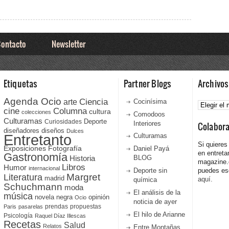
ontacto
Newsletter
Etiquetas
Partner Blogs
Archivos
Agenda Ocio
Ciencia
Archivos
arte
Cocinísima
cine
Columna
cultura
colecciones
Comodoos
Culturamas
Curiosidades
Deporte
Interiores
Colabor
diseñadores
diseños
Dulces
Entretanto
Culturamas
Si quieres
Fotografía
Exposiciones
Daniel Payá
en entreta
Gastronomía
Historia
BLOG
magazine
Libros
Humor
internacional
Deporte sin
puedes esc
Literatura
Margret
madrid
aquí.
química
Schuchmann
moda
El análisis de la
música
novela negra
opinión
Ocio
noticia de ayer
prendas
propuestas
Paris
pasarelas
El hilo de Arianne
Psicología
Raquel Díaz Illescas
Recetas
Salud
Relatos
Entre Montañas