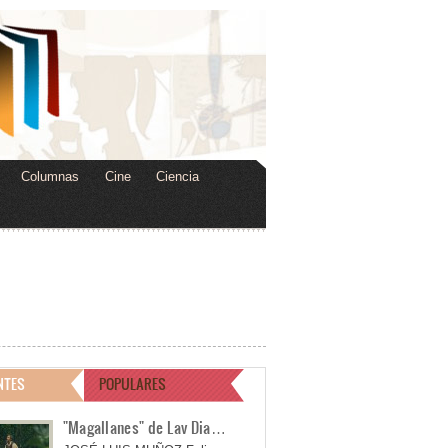
Columnas
Cine
Ciencia
NTES
POPULARES
"Magallanes" de Lav Dia…