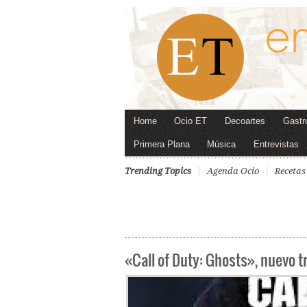
Home
Ocio ET
Decoartes
Gastr
Primera Plana
Música
Entrevistas
Trending Topics
Agenda Ocio
Recetas
«Call of Duty: Ghosts», nuevo t