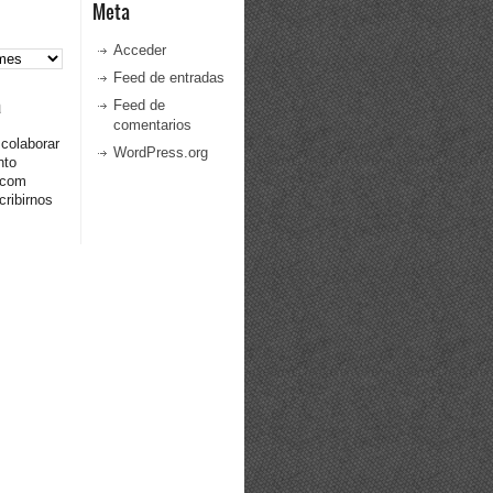
Meta
Acceder
Feed de entradas
a
Feed de
comentarios
 colaborar
WordPress.org
nto
.com
ribirnos