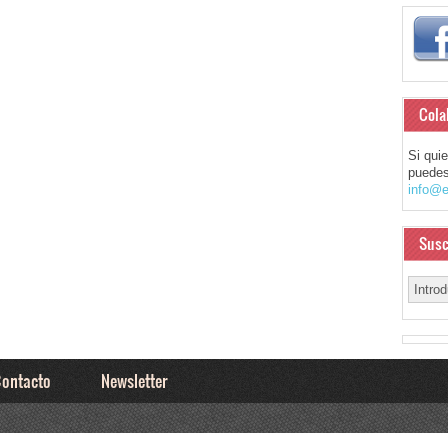
Cola
Si qui
puedes
info@e
Susc
ontacto
Newsletter