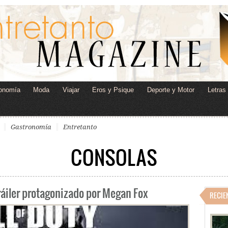
onomía
Moda
Viajar
Eros y Psique
Deporte y Motor
Letras
Gastronomía
Entretanto
CONSOLAS
ráiler protagonizado por Megan Fox
RECIE