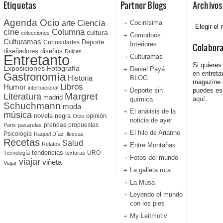
Etiquetas
Partner Blogs
Archivos
Agenda Ocio
Ciencia
Archivos
arte
Cocinísima
cine
Columna
cultura
colecciones
Comodoos
Culturamas
Curiosidades
Deporte
Interiores
Colabor
diseñadores
diseños
Dulces
Entretanto
Culturamas
Si quieres
Fotografía
Exposiciones
Daniel Payá
en entreta
Gastronomía
Historia
BLOG
magazine
Libros
Humor
internacional
Deporte sin
puedes esc
Literatura
Margret
madrid
aquí.
química
Schuchmann
moda
El análisis de la
música
novela negra
opinión
Ocio
noticia de ayer
prendas
propuestas
Paris
pasarelas
El hilo de Arianne
Psicología
Raquel Díaz Illescas
Recetas
Salud
Relatos
Entre Montañas
tendencias
URO
Tecnología
texturas
Fotos del mundo
viajar
viñeta
Viajar
La galleta rota
La Musa
Leyendo el mundo
con los pies
My Leitmotiv