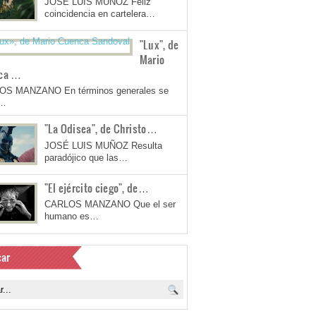
JOSÉ LUIS MUÑOZ Feliz
coincidencia en cartelera…
"Lux", de
Mario
ca …
OS MANZANO En términos generales se
a…
"La Odisea", de Christo…
JOSÉ LUIS MUÑOZ Resulta
paradójico que las…
"El ejército ciego", de…
CARLOS MANZANO Que el ser
humano es…
ar