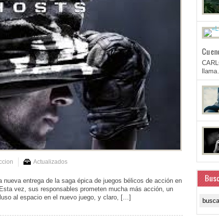
Cuen
CARL
llam
ccion
Actualizados
Busc
a nueva entrega de la saga épica de juegos bélicos de acción en
. Esta vez, sus responsables prometen mucha más acción, un
luso al espacio en el nuevo juego, y claro, […]