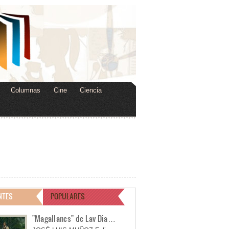
Columnas
Cine
Ciencia
NTES
POPULARES
"Magallanes" de Lav Dia…