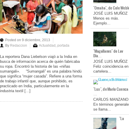
"Omaha", de Cole Webl
JOSÉ LUIS MUÑOZ
Menos es más.
Ejemplo…
Posted on 9 diciembre, 2013
By
Redaccion
Actualidad
,
portada
"Magallanes" de Lav
Dia…
La reportera Dana Liebelson viajó a la India en
busca de información acerca de quién fabricaba
JOSÉ LUIS MUÑOZ
su ropa. Encontró la historia de las «niñas
Feliz coincidencia en
sumangali». “Sumangali” es una palabra hindú
cartelera…
que significa “mujer casada”. Refiere a una forma
de trabajo infantil que, aunque prohibido, es
practicado en India, particularmente en la
"Lux", de Mario Cuenca
industria textil […]
…
CARLOS MANZANO
En términos generale
se llama…
"La