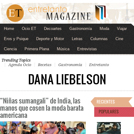
Home
Ocio ET
Decoartes
Gastronomía
Moda
Viajar
Eros y Psique
Deporte y Motor
Letras
Columnas
Cine
Ciencia
Primera Plana
Música
Entrevistas
Trending Topics
Agenda Ocio
Recetas
Gastronomía
Entretanto
DANA LIEBELSON
“Niñas sumangali” de India, las
RECIENTES
manos que cosen la moda barata
POPULARES
americana