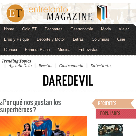
Home
Ocio ET
Decoartes
Gastronomía
Moda
Viajar
Eros y Psique
Deporte y Motor
Letras
Columnas
Cine
Ciencia
Primera Plana
Música
Entrevistas
Trending Topics
Agenda Ocio
Recetas
Gastronomía
Entretanto
DAREDEVIL
¿Por qué nos gustan los
RECIENTES
superhéroes?
POPULARES