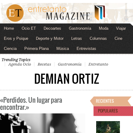
Home
Ocio ET
Decoartes
Gastronomía
Moda
Viajar
Eros y Psique
Deporte y Motor
Letras
Columnas
Cine
Ciencia
Primera Plana
Música
Entrevistas
Trending Topics
Agenda Ocio
Recetas
Gastronomía
Entretanto
DEMIAN ORTIZ
«Perdidos. Un lugar para
RECIENTES
encontrar.»
POPULARES