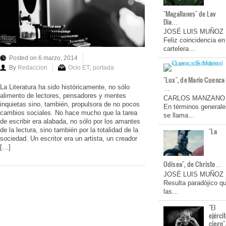
"Magallanes" de Lav
Dia…
JOSÉ LUIS MUÑOZ
Feliz coincidencia en
cartelera…
Posted on 6 marzo, 2014
By
Redaccion
Ocio ET
,
portada
"Lux", de Mario Cuenca
…
La Literatura ha sido históricamente, no sólo
alimento de lectores, pensadores y mentes
CARLOS MANZANO
inquietas sino, también, propulsora de no pocos
En términos generale
cambios sociales. No hace mucho que la tarea
se llama…
de escribir era alabada, no sólo por los amantes
de la lectura, sino también por la totalidad de la
"La
sociedad. Un escritor era un artista, un creador
[…]
Odisea", de Christo…
JOSÉ LUIS MUÑOZ
Resulta paradójico q
las…
"El
ejérci
ciego"