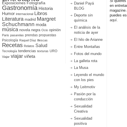
Si quieres
Fotografía
Exposiciones
Daniel Payá
en entreta
Gastronomía
Historia
BLOG
magazine
Libros
Humor
internacional
Deporte sin
puedes esc
Literatura
Margret
madrid
aquí.
química
Schuchmann
moda
El análisis de la
música
novela negra
opinión
Ocio
noticia de ayer
prendas
propuestas
Paris
pasarelas
El hilo de Arianne
Psicología
Raquel Díaz Illescas
Recetas
Salud
Relatos
Entre Montañas
tendencias
URO
Tecnología
texturas
Fotos del mundo
viajar
viñeta
Viajar
La galleta rota
La Musa
Leyendo el mundo
con los pies
My Leitmotiv
Pasión por la
conducción
Sexualidad
Creativa
Sexualidad
positiva