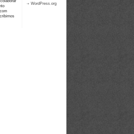
 colaborar
WordPress.org
nto
.com
ribirnos