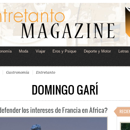
onomía
Moda
Viajar
Eros y Psique
Deporte y Motor
Letras
Gastronomía
Entretanto
DOMINGO GARÍ
defender los intereses de Francia en África?
RECIE