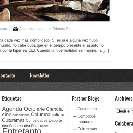
nsen
Actualidad
,
portada
,
Primera Plana
rna cada vez más complicado. Si es que alguna vez hubo
undo, no cabe duda que en el tiempo presente el asunto no
a por la hiperrealidad. Cuando la hiperrealidad se impone, la […]
ontacto
Newsletter
Etiquetas
Partner Blogs
Archivos
Agenda Ocio
Ciencia
Archivos
arte
Cocinísima
cine
Columna
cultura
colecciones
Comodoos
Culturamas
Curiosidades
Deporte
Interiores
Colabor
diseñadores
diseños
Dulces
Entretanto
Culturamas