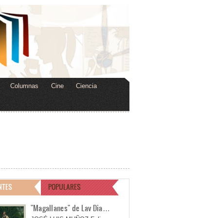
Columnas
Cine
Ciencia
NTES
POPULARES
"Magallanes" de Lav Dia…