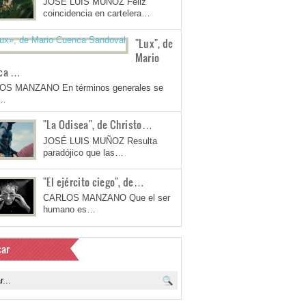
JOSÉ LUIS MUÑOZ Feliz
coincidencia en cartelera…
"Lux", de
Mario
ca …
OS MANZANO En términos generales se
a…
"La Odisea", de Christo…
JOSÉ LUIS MUÑOZ Resulta
paradójico que las…
"El ejército ciego", de…
CARLOS MANZANO Que el ser
humano es…
ar