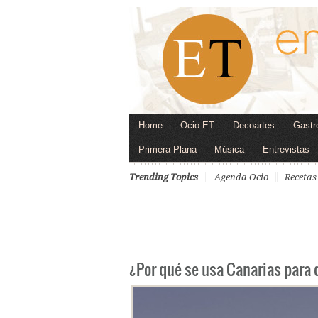
Home
Ocio ET
Decoartes
Gastr
Primera Plana
Música
Entrevistas
Trending Topics
Agenda Ocio
Recetas
¿Por qué se usa Canarias para 