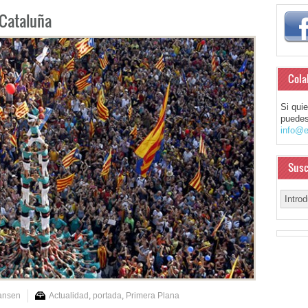
 Cataluña
Cola
Si qui
puedes
info@e
Susc
ansen
Actualidad
,
portada
,
Primera Plana