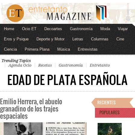
Home
Ocio ET
Decoartes
Gastronomía
Moda
Viajar
Eros y Psique
Deporte y Motor
Letras
Columnas
Cine
Ciencia
Primera Plana
Música
Entrevistas
Trending Topics
Agenda Ocio
Recetas
Gastronomía
Entretanto
EDAD DE PLATA ESPAÑOLA
Emilio Herrera, el abuelo
RECIENTES
granadino de los trajes
POPULARES
espaciales