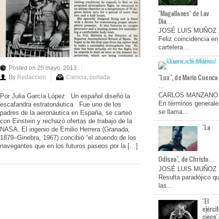
"Magallanes" de Lav
Dia…
JOSÉ LUIS MUÑOZ
Feliz coincidencia en
cartelera…
Posted on 25 mayo, 2013
"Lux", de Mario Cuenca
By
Redaccion
Ciencia
,
portada
…
CARLOS MANZANO
Por Julia García López Un español diseñó la
En términos generale
escafandra estratonáutica Fue uno de los
se llama…
padres de la aeronáutica en España, se carteó
con Einstein y rechazó ofertas de trabajo de la
"La
NASA. El ingenio de Emilio Herrera (Granada,
1879–Ginebra, 1967) concibió “el atuendo de los
navegantes que en los futuros paseos por la […]
Odisea", de Christo…
JOSÉ LUIS MUÑOZ
Resulta paradójico q
las…
"El
ejérci
ciego"