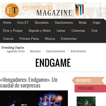
Home
Ocio ET
Decoartes
Gastronomía
Moda
Viajar
Eros y Psique
Deporte y Motor
Letras
Columnas
Cine
Ciencia
Primera Plana
Música
Entrevistas
Trending Topics
Agenda Ocio
Recetas
Gastronomía
Entretanto
ENDGAME
«Vengadores: Endgame». Un
RECIENTES
caudal de sorpresas
POPULARES