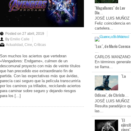
"Magallanes" de Lav
Dia…
JOSÉ LUIS MUÑOZ
Feliz coincidencia en
cartelera…
Posted on 27 abril, 2019
By
Emilio Calle
Actualidad
,
Cine
,
Críticas
"Lux", de Mario Cuenca
…
Son muchos los aciertos que vertebran
CARLOS MANZANO
«Vengadores: Endgame», culmen de un
En términos generale
descomunal proyecto con más de veinte títulos
se llama…
que han precedido ese extraordinario fin de
"La
partida. Con las expectativas más que ávidas,
parecía casi seguro que la película transcurriría
por los caminos ya trillados, reciclando aciertos
para caminar sobre seguro y dejando riesgos
Odisea", de Christo…
para los […]
JOSÉ LUIS MUÑOZ
Resulta paradójico q
las…
"El
ejérci
ciego"