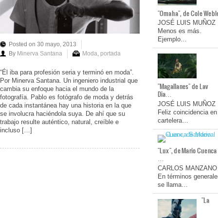
"Omaha", de Cole Webl
JOSÉ LUIS MUÑOZ
Menos es más.
Ejemplo…
Posted on 30 mayo, 2013
By
Minerva Santana
Moda
,
portada
“Él iba para profesión seria y terminó en moda”.
Por Minerva Santana. Un ingeniero industrial que
"Magallanes" de Lav
cambia su enfoque hacia el mundo de la
Dia…
fotografía. Pablo es fotógrafo de moda y detrás
JOSÉ LUIS MUÑOZ
de cada instantánea hay una historia en la que
Feliz coincidencia en
se involucra haciéndola suya. De ahí que su
cartelera…
trabajo resulte auténtico, natural, creíble e
incluso […]
"Lux", de Mario Cuenca
…
CARLOS MANZANO
En términos generale
se llama…
"La