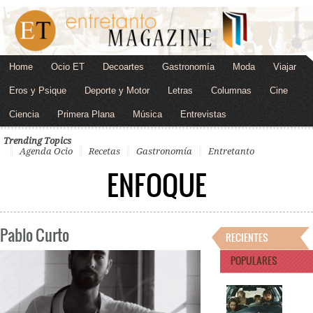
Home
Ocio ET
Decoartes
Gastronomía
Moda
Viajar
Eros y Psique
Deporte y Motor
Letras
Columnas
Cine
Ciencia
Primera Plana
Música
Entrevistas
Trending Topics
Agenda Ocio
Recetas
Gastronomía
Entretanto
ENFOQUE
Pablo Curto
RECIENTES
POPULARES