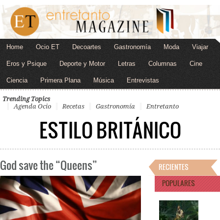
Home
Ocio ET
Decoartes
Gastronomía
Moda
Viajar
Eros y Psique
Deporte y Motor
Letras
Columnas
Cine
Ciencia
Primera Plana
Música
Entrevistas
Trending Topics
Agenda Ocio
Recetas
Gastronomía
Entretanto
ESTILO BRITÁNICO
God save the “Queens”
RECIENTES
POPULARES