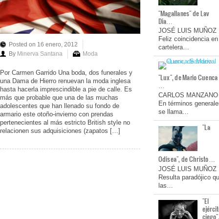
"Magallanes" de Lav
Dia…
JOSÉ LUIS MUÑOZ
Feliz coincidencia en
Posted on 16 enero, 2012
cartelera…
By
Minerva Santana
Moda
Por Carmen Garrido Una boda, dos funerales y
"Lux", de Mario Cuenca
una Dama de Hierro renuevan la moda inglesa
…
hasta hacerla imprescindible a pie de calle. Es
CARLOS MANZANO
más que probable que una de las muchas
En términos generale
adolescentes que han llenado su fondo de
se llama…
armario este otoño-invierno con prendas
pertenecientes al más estricto British style no
"La
relacionen sus adquisiciones (zapatos […]
Odisea", de Christo…
JOSÉ LUIS MUÑOZ
Resulta paradójico q
las…
"El
ejérci
ciego"