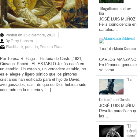
"Magallanes" de Lav
Dia…
JOSÉ LUIS MUÑOZ
Feliz coincidencia en
cartelera…
Posted on 25 diciembre, 2013
By
Terry Hansen
Flashback
,
portada
,
Primera Plana
"Lux", de Mario Cuenca
…
Por Teresa R. Hage Historia de Cristo [1921]
CARLOS MANZANO
Giovanni Papini EL ESTABLO Jesús nació en
En términos generale
un establo. Un establo, un verdadero establo, no
se llama…
es el alegre y ligero pórtico que los pintores
"La
cristianos han edificado para el hijo de David,
avergonzados, casi, de que su Dios hubiera sido
acostado en la miseria y […]
Odisea", de Christo…
JOSÉ LUIS MUÑOZ
Resulta paradójico q
las…
"El
ejérci
ciego"