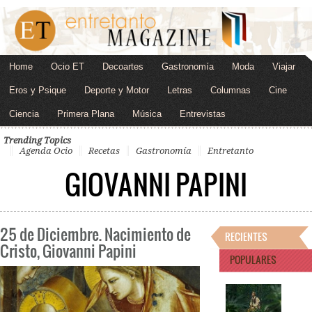
Home
Ocio ET
Decoartes
Gastronomía
Moda
Viajar
Eros y Psique
Deporte y Motor
Letras
Columnas
Cine
Ciencia
Primera Plana
Música
Entrevistas
Trending Topics
Agenda Ocio
Recetas
Gastronomía
Entretanto
GIOVANNI PAPINI
25 de Diciembre. Nacimiento de
RECIENTES
Cristo, Giovanni Papini
POPULARES