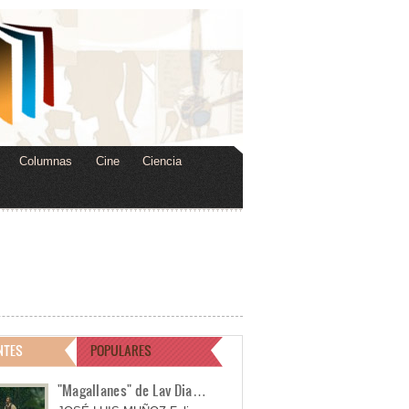
Columnas
Cine
Ciencia
NTES
POPULARES
"Magallanes" de Lav Dia…