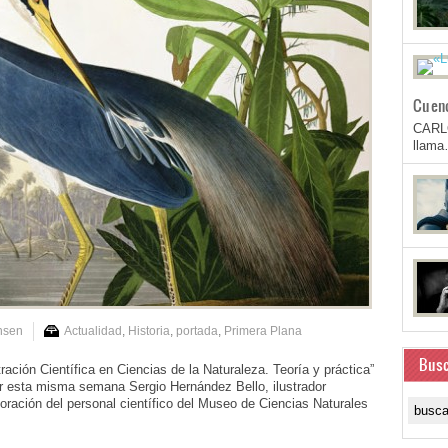
Cuen
CARL
llam
nsen
Actualidad
,
Historia
,
portada
,
Primera Plana
Busc
ción Científica en Ciencias de la Naturaleza. Teoría y práctica”
tir esta misma semana Sergio Hernández Bello, ilustrador
aboración del personal científico del Museo de Ciencias Naturales