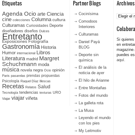
Etiquetas
Partner Blogs
Archivos
Agenda Ocio
Ciencia
Archivos
arte
Cocinísima
cine
Columna
cultura
colecciones
Comodoos
Culturamas
Curiosidades
Deporte
Interiores
Colabor
diseñadores
diseños
Dulces
Entretanto
Culturamas
Si quieres
Fotografía
Exposiciones
Daniel Payá
en entreta
Gastronomía
Historia
BLOG
magazine
Libros
Humor
internacional
Deporte sin
puedes esc
Literatura
Margret
madrid
aquí.
química
Schuchmann
moda
El análisis de la
música
novela negra
opinión
Ocio
noticia de ayer
prendas
propuestas
Paris
pasarelas
El hilo de Arianne
Psicología
Raquel Díaz Illescas
Recetas
Salud
Relatos
Entre Montañas
tendencias
URO
Tecnología
texturas
Fotos del mundo
viajar
viñeta
Viajar
La galleta rota
La Musa
Leyendo el mundo
con los pies
My Leitmotiv