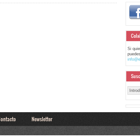
Cola
Si qui
puedes
info@e
Susc
ontacto
Newsletter