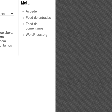
Meta
Acceder
Feed de entradas
a
Feed de
comentarios
 colaborar
WordPress.org
nto
.com
ribirnos