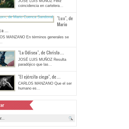
JOSÉ LUIS MUÑOZ Feliz
coincidencia en cartelera…
"Lux", de
Mario
ca …
OS MANZANO En términos generales se
a…
"La Odisea", de Christo…
JOSÉ LUIS MUÑOZ Resulta
paradójico que las…
"El ejército ciego", de…
CARLOS MANZANO Que el ser
humano es…
ar