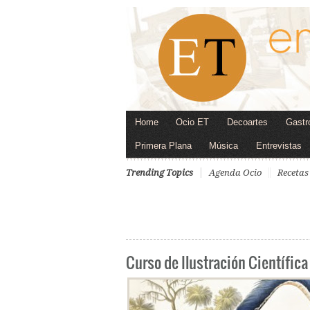
Home
Ocio ET
Decoartes
Gastr
Primera Plana
Música
Entrevistas
Trending Topics
Agenda Ocio
Recetas
Curso de Ilustración Científica