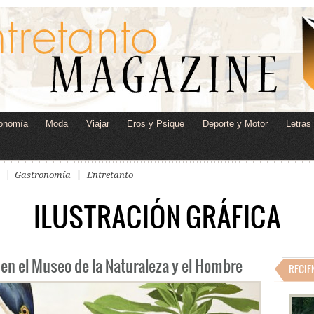
onomía
Moda
Viajar
Eros y Psique
Deporte y Motor
Letras
Gastronomía
Entretanto
ILUSTRACIÓN GRÁFICA
 en el Museo de la Naturaleza y el Hombre
RECIE