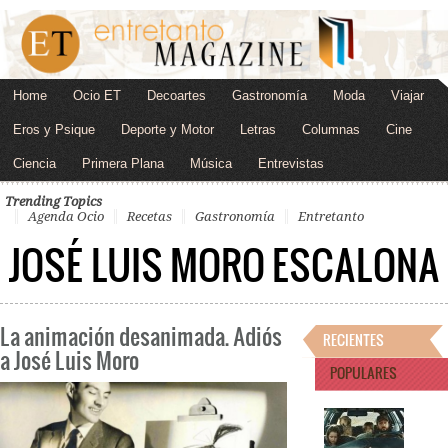
Home
Ocio ET
Decoartes
Gastronomía
Moda
Viajar
Eros y Psique
Deporte y Motor
Letras
Columnas
Cine
Ciencia
Primera Plana
Música
Entrevistas
Trending Topics
Agenda Ocio
Recetas
Gastronomía
Entretanto
JOSÉ LUIS MORO ESCALONA
La animación desanimada. Adiós
RECIENTES
a José Luis Moro
POPULARES