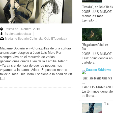
"Omaha", de Cole Webl
JOSÉ LUIS MUÑOZ
Menos es más.
Ejemplo…
Posted on 14 enero, 2015
By
cloratadepotasa
Madame Bobarín Culturista
,
Ocio ET
,
portada
"Magallanes" de Lav
Dia…
Madame Bobarín en «Croniquillas de una cultura
anunciada» despide a José Luis Moro Por
JOSÉ LUIS MUÑOZ
siempre vivo en el recuerdo de varias
Feliz coincidencia en
generaciones queda Cleo de la Familia Telerín:
cartelera…
«Ya va siendo hora de que los peques nos
vayamos a la cama. ¡Ale!». El pasado martes
falleció José Luis Moro Escalona a la edad de 88
"Lux", de Mario Cuenca
[…]
…
CARLOS MANZANO
En términos generale
se llama…
"La