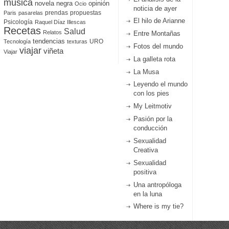
música
novela negra
opinión
Ocio
noticia de ayer
prendas
propuestas
Paris
pasarelas
El hilo de Arianne
Psicología
Raquel Díaz Illescas
Recetas
Salud
Relatos
Entre Montañas
tendencias
URO
Tecnología
texturas
Fotos del mundo
viajar
viñeta
Viajar
La galleta rota
La Musa
Leyendo el mundo
con los pies
My Leitmotiv
Pasión por la
conducción
Sexualidad
Creativa
Sexualidad
positiva
Una antropóloga
en la luna
Where is my tie?