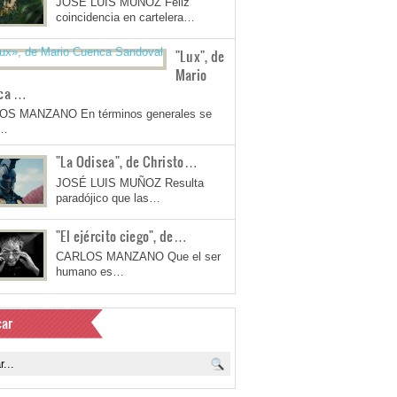
JOSÉ LUIS MUÑOZ Feliz
coincidencia en cartelera…
"Lux", de
Mario
ca …
OS MANZANO En términos generales se
a…
"La Odisea", de Christo…
JOSÉ LUIS MUÑOZ Resulta
paradójico que las…
"El ejército ciego", de…
CARLOS MANZANO Que el ser
humano es…
ar