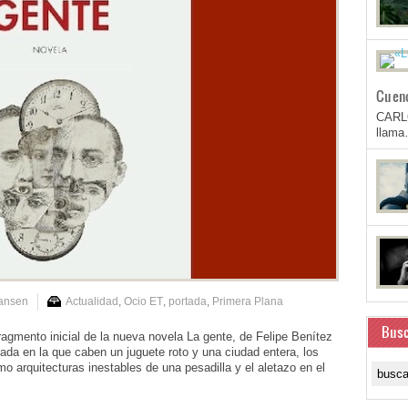
Cuen
CARL
llam
Hansen
Actualidad
,
Ocio ET
,
portada
,
Primera Plana
Busc
agmento inicial de la nueva novela La gente, de Felipe Benítez
 en la que caben un juguete roto y una ciudad entera, los
o arquitecturas inestables de una pesadilla y el aletazo en el