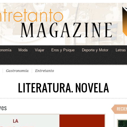
onomía
Moda
Viajar
Eros y Psique
Deporte y Motor
Letras
Gastronomía
Entretanto
LITERATURA. NOVELA
yes
RECIE