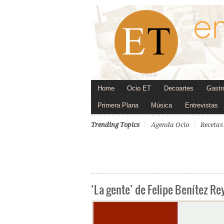
Home
Ocio ET
Decoartes
Gastr
Primera Plana
Música
Entrevistas
Trending Topics
Agenda Ocio
Recetas
‘La gente’ de Felipe Benítez Re