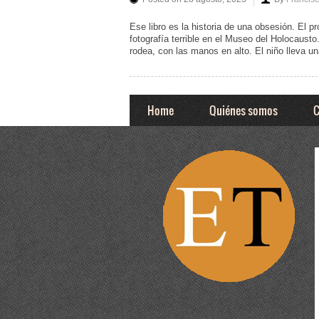
Ese libro es la historia de una obsesión. El 
fotografía terrible en el Museo del Holocausto
rodea, con las manos en alto. El niño lleva un
Home
Quiénes somos
C