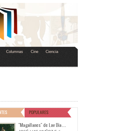
Columnas
Cine
Ciencia
NTES
POPULARES
"Magallanes" de Lav Dia…