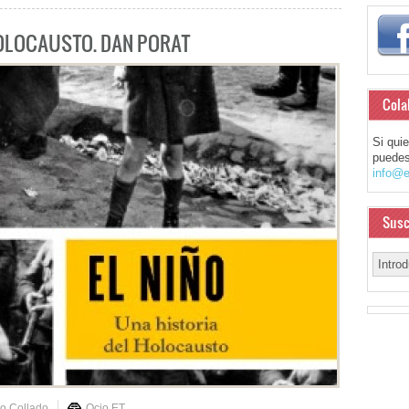
HOLOCAUSTO. DAN PORAT
Cola
Si qui
puedes
info@e
Susc
co Collado
Ocio ET