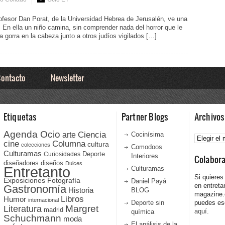
profesor Dan Porat, de la Universidad Hebrea de Jerusalén, ve una
. En ella un niño camina, sin comprender nada del horror que le
a gorra en la cabeza junto a otros judíos vigilados […]
ontacto
Newsletter
Etiquetas
Partner Blogs
Archivos
Agenda Ocio
Ciencia
Archivos
arte
Cocinísima
cine
Columna
cultura
colecciones
Comodoos
Culturamas
Curiosidades
Deporte
Interiores
Colabor
diseñadores
diseños
Dulces
Entretanto
Culturamas
Si quieres
Fotografía
Exposiciones
Daniel Payá
en entreta
Gastronomía
Historia
BLOG
magazine
Libros
Humor
internacional
Deporte sin
puedes esc
Literatura
Margret
madrid
aquí.
química
Schuchmann
moda
El análisis de la