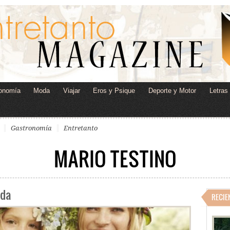
onomía
Moda
Viajar
Eros y Psique
Deporte y Motor
Letras
Gastronomía
Entretanto
MARIO TESTINO
oda
RECIE