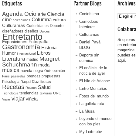
Etiquetas
Partner Blogs
Archivos
Agenda Ocio
Ciencia
Archivos
arte
Cocinísima
cine
Columna
cultura
colecciones
Comodoos
Culturamas
Curiosidades
Deporte
Interiores
Colabor
diseñadores
diseños
Dulces
Entretanto
Culturamas
Si quieres
Fotografía
Exposiciones
Daniel Payá
en entreta
Gastronomía
Historia
BLOG
magazine
Libros
Humor
internacional
Deporte sin
puedes esc
Literatura
Margret
madrid
aquí.
química
Schuchmann
moda
El análisis de la
música
novela negra
opinión
Ocio
noticia de ayer
prendas
propuestas
Paris
pasarelas
El hilo de Arianne
Psicología
Raquel Díaz Illescas
Recetas
Salud
Relatos
Entre Montañas
tendencias
URO
Tecnología
texturas
Fotos del mundo
viajar
viñeta
Viajar
La galleta rota
La Musa
Leyendo el mundo
con los pies
My Leitmotiv