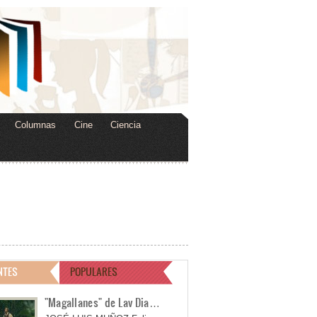
Columnas
Cine
Ciencia
NTES
POPULARES
"Magallanes" de Lav Dia…