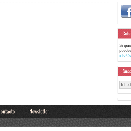
Cola
Si qui
puedes
info@e
Susc
ontacto
Newsletter