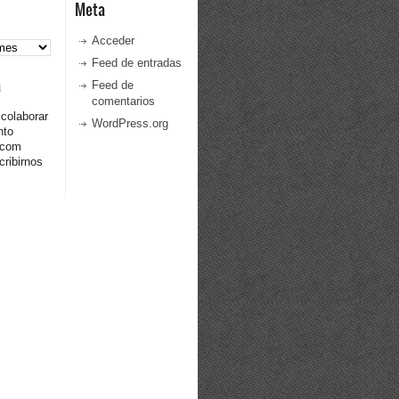
Meta
Acceder
Feed de entradas
a
Feed de
comentarios
 colaborar
WordPress.org
nto
.com
ribirnos