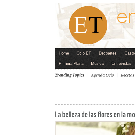
Home
Ocio ET
Decoartes
Gastr
Primera Plana
Música
Entrevistas
Trending Topics
Agenda Ocio
Recetas
La belleza de las flores en la m