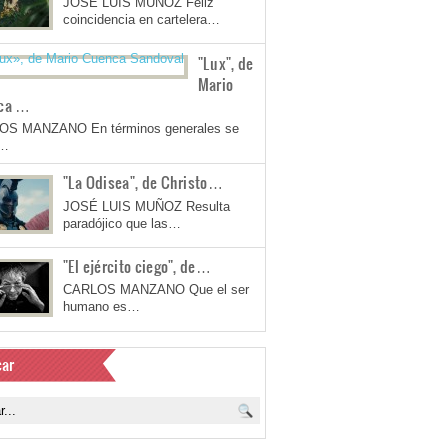
JOSÉ LUIS MUÑOZ Feliz
coincidencia en cartelera…
"Lux", de
Mario
ca …
OS MANZANO En términos generales se
a…
"La Odisea", de Christo…
JOSÉ LUIS MUÑOZ Resulta
paradójico que las…
"El ejército ciego", de…
CARLOS MANZANO Que el ser
humano es…
ar