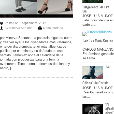
"Magallanes" de Lav
Dia…
JOSÉ LUIS MUÑOZ
Feliz coincidencia en
Posted on 1 septiembre, 2012
cartelera…
By
Minerva Santana
Moda
,
portada
por Minerva Santana. La pasarela sigue su curso
"Lux", de Mario Cuenca
y tras ver ayer a los diseñadores más veteranos,
…
el tercer día prometía tener más afluencia de
CARLOS MANZANO
público por el recinto y no defraudó en ese
En términos generale
sentido. Lemoniez abría el calendario de la
se llama…
jornada con propuestas para una fémina
aventurera. Tonos tierras, binomios de blanco y
"La
negro, […]
Odisea", de Christo…
JOSÉ LUIS MUÑOZ
Resulta paradójico q
las…
"El
ejérci
ciego"