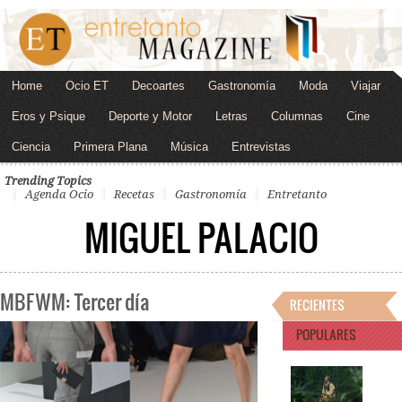
Home
Ocio ET
Decoartes
Gastronomía
Moda
Viajar
Eros y Psique
Deporte y Motor
Letras
Columnas
Cine
Ciencia
Primera Plana
Música
Entrevistas
Trending Topics
Agenda Ocio
Recetas
Gastronomía
Entretanto
MIGUEL PALACIO
MBFWM: Tercer día
RECIENTES
POPULARES