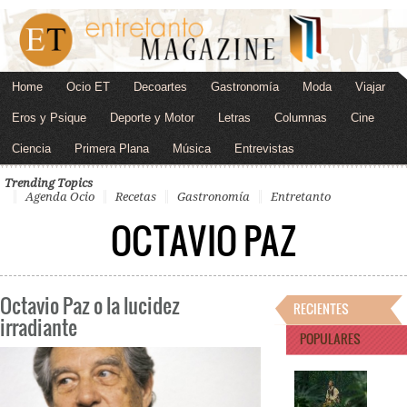
Home
Ocio ET
Decoartes
Gastronomía
Moda
Viajar
Eros y Psique
Deporte y Motor
Letras
Columnas
Cine
Ciencia
Primera Plana
Música
Entrevistas
Trending Topics
Agenda Ocio
Recetas
Gastronomía
Entretanto
OCTAVIO PAZ
Octavio Paz o la lucidez
RECIENTES
irradiante
POPULARES