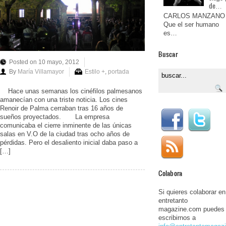
de…
CARLOS MANZANO
Que el ser humano
es…
Buscar
Posted on 10 mayo, 2012
By
María Villamayor
Estilo +
,
portada
Hace unas semanas los cinéfilos palmesanos
amanecían con una triste noticia. Los cines
Renoir de Palma cerraban tras 16 años de
sueños proyectados. La empresa
comunicaba el cierre inminente de las únicas
salas en V.O de la ciudad tras ocho años de
pérdidas. Pero el desaliento inicial daba paso a
[…]
Colabora
Si quieres colaborar en
entretanto
magazine.com puedes
escribirnos a