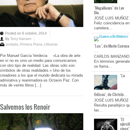
"Magallanes" de Lav
Dia…
JOSÉ LUIS MUÑOZ
Feliz coincidencia en
cartelera…
Posted on 6 octubre, 2014
By
Terry Hansen
portada
,
Primera Plana
,
Ultramar
"Lux", de Mario Cuenca
…
Por Manuel García Verdecia «La obra de arte
CARLOS MANZANO
en sí no es sino un medio para comunicarnos
En términos generale
con otro tipo de realidad. Las obras sólo son
se llama…
símbolos de otras realidades.» Uno de los
"La
creadores a los que el mundo dedicará su mirada
admirativa y reanimadora es Octavio Paz. Con
más de veinte libros […]
Odisea", de Christo…
JOSÉ LUIS MUÑOZ
Salvemos los Renoir
Resulta paradójico q
las…
"El
ejérci
ciego"