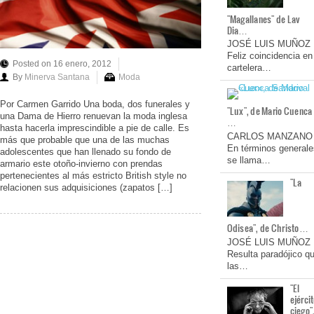
"Magallanes" de Lav
Dia…
JOSÉ LUIS MUÑOZ
Feliz coincidencia en
Posted on 16 enero, 2012
cartelera…
By
Minerva Santana
Moda
Por Carmen Garrido Una boda, dos funerales y
"Lux", de Mario Cuenca
una Dama de Hierro renuevan la moda inglesa
…
hasta hacerla imprescindible a pie de calle. Es
CARLOS MANZANO
más que probable que una de las muchas
En términos generale
adolescentes que han llenado su fondo de
se llama…
armario este otoño-invierno con prendas
pertenecientes al más estricto British style no
"La
relacionen sus adquisiciones (zapatos […]
Odisea", de Christo…
JOSÉ LUIS MUÑOZ
Resulta paradójico q
las…
"El
ejérci
ciego"