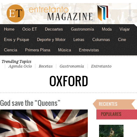
Home
Ocio ET
Decoartes
Gastronomía
Moda
Viajar
Eros y Psique
Deporte y Motor
Letras
Columnas
Cine
Ciencia
Primera Plana
Música
Entrevistas
Trending Topics
Agenda Ocio
Recetas
Gastronomía
Entretanto
OXFORD
God save the “Queens”
RECIENTES
POPULARES