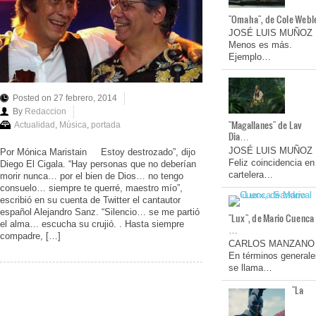
"Omaha", de Cole Webl
JOSÉ LUIS MUÑOZ
Menos es más.
Ejemplo…
Posted on 27 febrero, 2014
By
Redaccion
"Magallanes" de Lav
Actualidad
,
Música
,
portada
Dia…
JOSÉ LUIS MUÑOZ
Por Mónica Maristain Estoy destrozado”, dijo
Feliz coincidencia en
Diego El Cigala. “Hay personas que no deberían
cartelera…
morir nunca… por el bien de Dios… no tengo
consuelo… siempre te querré, maestro mío”,
escribió en su cuenta de Twitter el cantautor
español Alejandro Sanz. “Silencio… se me partió
"Lux", de Mario Cuenca
el alma… escucha su crujió. . Hasta siempre
…
compadre, […]
CARLOS MANZANO
En términos generale
se llama…
"La