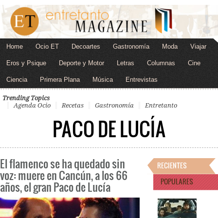
Home
Ocio ET
Decoartes
Gastronomía
Moda
Viajar
Eros y Psique
Deporte y Motor
Letras
Columnas
Cine
Ciencia
Primera Plana
Música
Entrevistas
Trending Topics
Agenda Ocio
Recetas
Gastronomía
Entretanto
PACO DE LUCÍA
El flamenco se ha quedado sin
RECIENTES
voz: muere en Cancún, a los 66
POPULARES
años, el gran Paco de Lucía