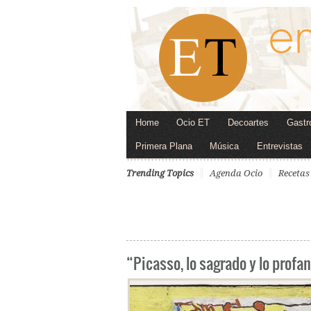
Home
Ocio ET
Decoartes
Gastr
Primera Plana
Música
Entrevistas
Trending Topics
Agenda Ocio
Recetas
“Picasso, lo sagrado y lo profa