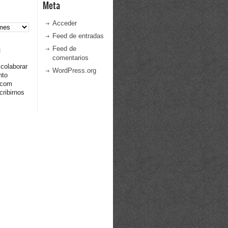
Meta
Acceder
Feed de entradas
a
Feed de
comentarios
 colaborar
WordPress.org
nto
.com
ribirnos