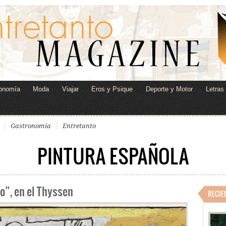
onomía
Moda
Viajar
Eros y Psique
Deporte y Motor
Letras
Gastronomía
Entretanto
PINTURA ESPAÑOLA
no”, en el Thyssen
RECIE