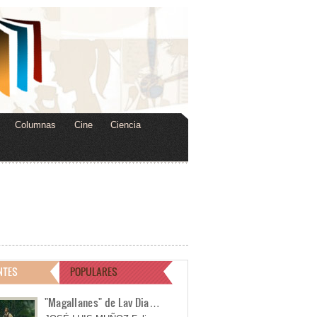
Columnas
Cine
Ciencia
NTES
POPULARES
"Magallanes" de Lav Dia…