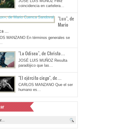
JOSÉ LUIS MUÑOZ Feliz
coincidencia en cartelera…
"Lux", de
Mario
ca …
OS MANZANO En términos generales se
a…
"La Odisea", de Christo…
JOSÉ LUIS MUÑOZ Resulta
paradójico que las…
"El ejército ciego", de…
CARLOS MANZANO Que el ser
humano es…
ar