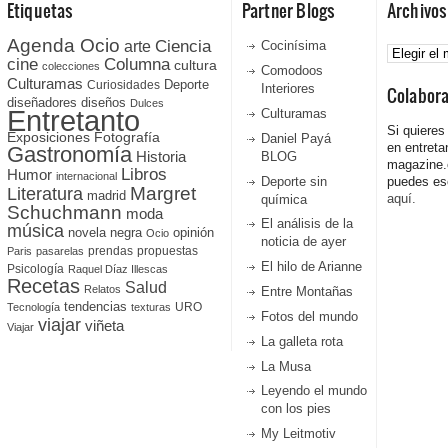
Etiquetas
Partner Blogs
Archivos
Agenda Ocio
Ciencia
Archivos
arte
Cocinísima
cine
Columna
cultura
colecciones
Comodoos
Culturamas
Curiosidades
Deporte
Interiores
Colabor
diseñadores
diseños
Dulces
Entretanto
Culturamas
Si quieres
Fotografía
Exposiciones
Daniel Payá
en entreta
Gastronomía
Historia
BLOG
magazine
Libros
Humor
internacional
Deporte sin
puedes esc
Literatura
Margret
madrid
aquí.
química
Schuchmann
moda
El análisis de la
música
novela negra
opinión
Ocio
noticia de ayer
prendas
propuestas
Paris
pasarelas
El hilo de Arianne
Psicología
Raquel Díaz Illescas
Recetas
Salud
Relatos
Entre Montañas
tendencias
URO
Tecnología
texturas
Fotos del mundo
viajar
viñeta
Viajar
La galleta rota
La Musa
Leyendo el mundo
con los pies
My Leitmotiv