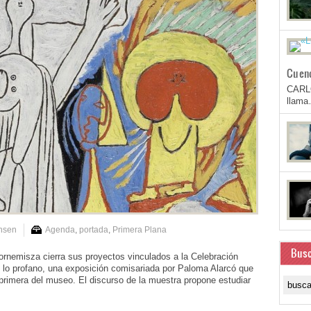
Cuen
CARL
llam
nsen
Agenda
,
portada
,
Primera Plana
Busc
nemisza cierra sus proyectos vinculados a la Celebración
 lo profano, una exposición comisariada por Paloma Alarcó que
 primera del museo. El discurso de la muestra propone estudiar