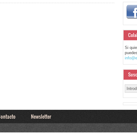
Cola
Si qui
puedes
info@e
Susc
ontacto
Newsletter