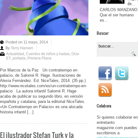
de…
CARLOS MANZANO
Que el ser humano
es…
Buscar
Posted on 11 mayo, 2014
By
Terry Hansen
Actualidad
,
Cuentos de niños y hadas
,
Ocio
ET
,
portada
,
Primera Plana
Por Marcos de la Paz Un contratiempo en
palacio, de Salomé R. Hage. Ilustraciones de
Alexia Fernández. Ed. NiceTales, 2014. (35 pp.)
http://www.nicetales.com/es/un-contratiempo-en-
palacio La autora infantil Salomé R. Hage
acaba de publicar su segundo libro, en versión
española y catalana, para la editorial NiceTales.
Colabora
«Un Contratiempo en Palacio» es una alocada
historia infantil […]
Si quieres colaborar en
entretanto
magazine.com puedes
El ilustrador Stefan Turk y la
escribirnos a