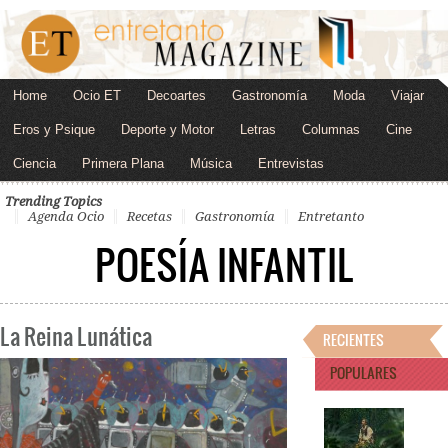
Home
Ocio ET
Decoartes
Gastronomía
Moda
Viajar
Eros y Psique
Deporte y Motor
Letras
Columnas
Cine
Ciencia
Primera Plana
Música
Entrevistas
Trending Topics
Agenda Ocio
Recetas
Gastronomía
Entretanto
POESÍA INFANTIL
La Reina Lunática
RECIENTES
POPULARES