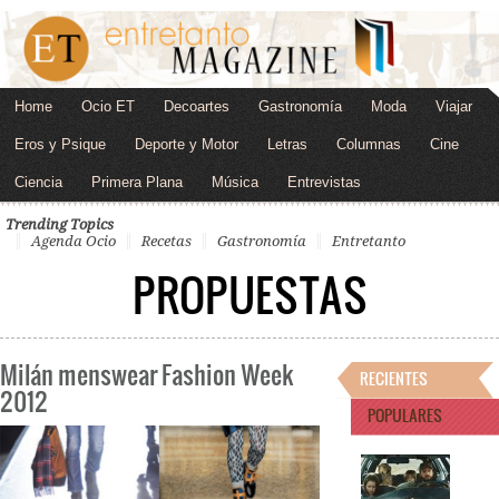
Home
Ocio ET
Decoartes
Gastronomía
Moda
Viajar
Eros y Psique
Deporte y Motor
Letras
Columnas
Cine
Ciencia
Primera Plana
Música
Entrevistas
Trending Topics
Agenda Ocio
Recetas
Gastronomía
Entretanto
PROPUESTAS
Milán menswear Fashion Week
RECIENTES
2012
POPULARES