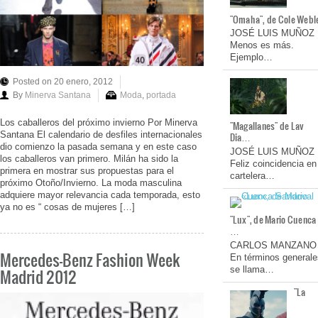
"Omaha", de Cole Webl
JOSÉ LUIS MUÑOZ
Menos es más.
Ejemplo…
Posted on 20 enero, 2012
By
Minerva Santana
Moda
,
portada
Los caballeros del próximo invierno Por Minerva
"Magallanes" de Lav
Santana El calendario de desfiles internacionales
Dia…
dio comienzo la pasada semana y en este caso
JOSÉ LUIS MUÑOZ
los caballeros van primero. Milán ha sido la
Feliz coincidencia en
primera en mostrar sus propuestas para el
cartelera…
próximo Otoño/Invierno. La moda masculina
adquiere mayor relevancia cada temporada, esto
ya no es “ cosas de mujeres […]
"Lux", de Mario Cuenca
…
CARLOS MANZANO
Mercedes-Benz Fashion Week
En términos generale
se llama…
Madrid 2012
"La