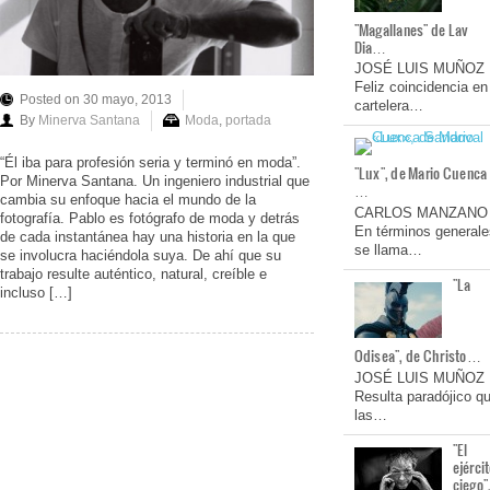
"Magallanes" de Lav
Dia…
JOSÉ LUIS MUÑOZ
Feliz coincidencia en
Posted on 30 mayo, 2013
cartelera…
By
Minerva Santana
Moda
,
portada
“Él iba para profesión seria y terminó en moda”.
"Lux", de Mario Cuenca
Por Minerva Santana. Un ingeniero industrial que
…
cambia su enfoque hacia el mundo de la
CARLOS MANZANO
fotografía. Pablo es fotógrafo de moda y detrás
En términos generale
de cada instantánea hay una historia en la que
se llama…
se involucra haciéndola suya. De ahí que su
trabajo resulte auténtico, natural, creíble e
"La
incluso […]
Odisea", de Christo…
JOSÉ LUIS MUÑOZ
Resulta paradójico q
las…
"El
ejérci
ciego"