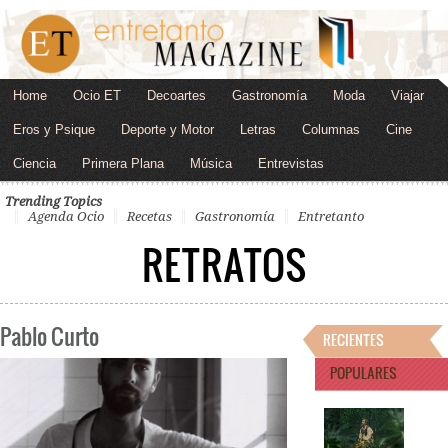
Home
Ocio ET
Decoartes
Gastronomía
Moda
Viajar
Eros y Psique
Deporte y Motor
Letras
Columnas
Cine
Ciencia
Primera Plana
Música
Entrevistas
Trending Topics
Agenda Ocio
Recetas
Gastronomía
Entretanto
RETRATOS
Pablo Curto
RECIENTES
POPULARES