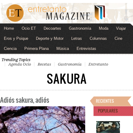
Home
Ocio ET
Decoartes
Gastronomía
Moda
Viajar
Eros y Psique
Deporte y Motor
Letras
Columnas
Cine
Ciencia
Primera Plana
Música
Entrevistas
Trending Topics
Agenda Ocio
Recetas
Gastronomía
Entretanto
SAKURA
Adiós sakura, adiós
RECIENTES
POPULARES