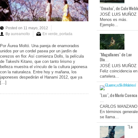
"Omaha", de Cole Webl
JOSÉ LUIS MUÑOZ
Menos es más.
Ejemplo…
Posted on 11 mayo, 2012
By
aureamolto
En verde
,
portada
Por Áurea Moltó. Una pareja de enamorados
unidos por un cordel pasea por un jardín de
"Magallanes" de Lav
cerezos en flor. Así comienza Dolls, la película
Dia…
de Takeshi Kitano, que con tanto lirismo y
JOSÉ LUIS MUÑOZ
belleza muestra el vínculo de la cultura japonesa
Feliz coincidencia en
con la naturaleza. Entre hoy y mañana, los
cartelera…
japoneses despedirán el Hanami 2012, que ya
[…]
"Lux", de Mario Cuenca
…
CARLOS MANZANO
En términos generale
se llama…
"La