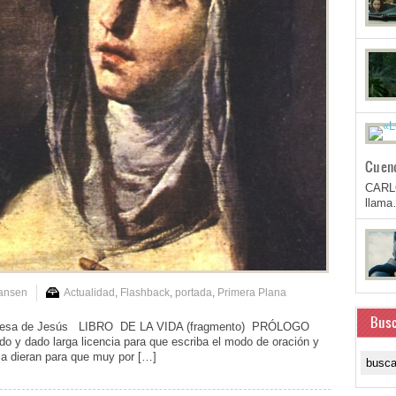
Cuen
CARL
llam
Hansen
Actualidad
,
Flashback
,
portada
,
Primera Plana
Busc
 Teresa de Jesús LIBRO DE LA VIDA (fragmento) PRÓLOGO
 y dado larga licencia para que escriba el modo de oración y
a dieran para que muy por […]