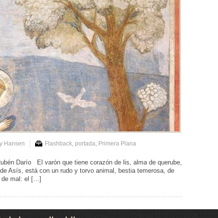
ry Hansen
Flashback
,
portada
,
Primera Plana
bén Darío El varón que tiene corazón de lis, alma de querube,
 de Asís, está con un rudo y torvo animal, bestia temerosa, de
s de mal: el […]