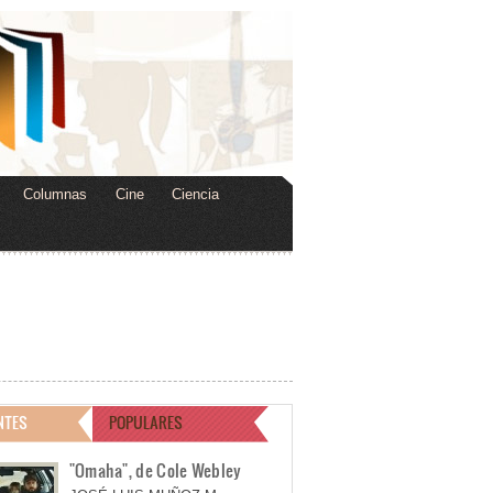
Columnas
Cine
Ciencia
NTES
POPULARES
"Omaha", de Cole Webley