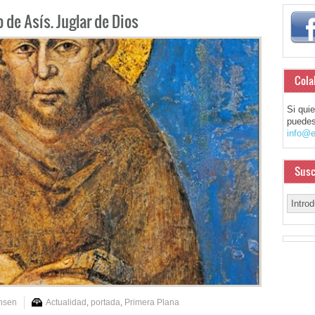
 de Asís. Juglar de Dios
Cola
Si qui
puedes
info@e
Susc
nsen
Actualidad
,
portada
,
Primera Plana