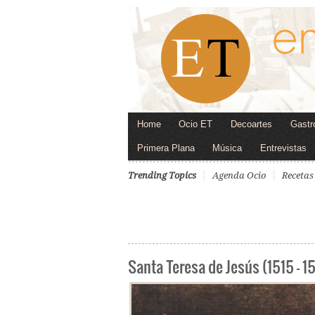
Home
Ocio ET
Decoartes
Gastr
Primera Plana
Música
Entrevistas
Trending Topics
Agenda Ocio
Recetas
Santa Teresa de Jesús (1515 – 1