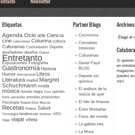
ontacto
Newsletter
Etiquetas
Partner Blogs
Archivos
Agenda Ocio
Ciencia
Archivos
arte
Cocinísima
cine
Columna
cultura
colecciones
Comodoos
Culturamas
Curiosidades
Deporte
Interiores
Colabor
diseñadores
diseños
Dulces
Entretanto
Culturamas
Si quieres
Fotografía
Exposiciones
Daniel Payá
en entreta
Gastronomía
Historia
BLOG
magazine
Libros
Humor
internacional
Deporte sin
puedes esc
Literatura
Margret
madrid
aquí.
química
Schuchmann
moda
El análisis de la
música
novela negra
opinión
Ocio
noticia de ayer
prendas
propuestas
Paris
pasarelas
El hilo de Arianne
Psicología
Raquel Díaz Illescas
Recetas
Salud
Relatos
Entre Montañas
tendencias
URO
Tecnología
texturas
Fotos del mundo
viajar
viñeta
Viajar
La galleta rota
La Musa