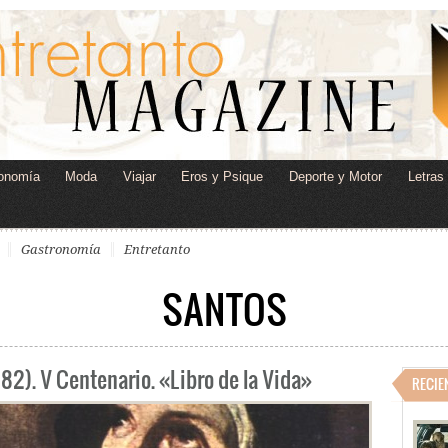
onomía
Moda
Viajar
Eros y Psique
Deporte y Motor
Letras
Gastronomía
Entretanto
SANTOS
582). V Centenario. «Libro de la Vida»
RECIE