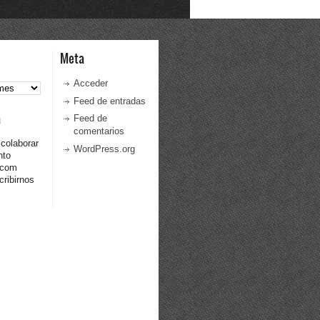
Meta
Acceder
Feed de entradas
a
Feed de
comentarios
 colaborar
WordPress.org
nto
.com
ribirnos