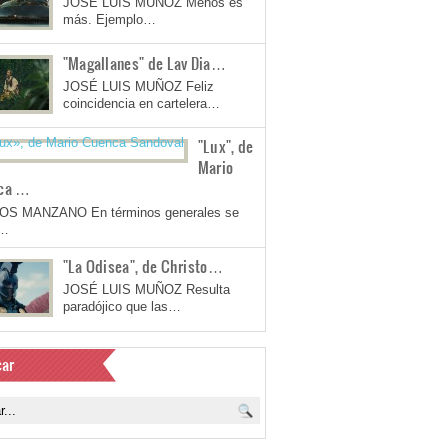
JOSÉ LUIS MUÑOZ Menos es
más. Ejemplo…
"Magallanes" de Lav Dia…
JOSÉ LUIS MUÑOZ Feliz
coincidencia en cartelera…
"Lux", de
Mario
ca …
OS MANZANO En términos generales se
a…
"La Odisea", de Christo…
JOSÉ LUIS MUÑOZ Resulta
paradójico que las…
ar