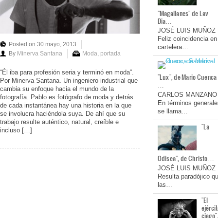
"Magallanes" de Lav
Dia…
JOSÉ LUIS MUÑOZ
Feliz coincidencia en
Posted on 30 mayo, 2013
cartelera…
By
Minerva Santana
Moda
,
portada
“Él iba para profesión seria y terminó en moda”.
"Lux", de Mario Cuenca
Por Minerva Santana. Un ingeniero industrial que
…
cambia su enfoque hacia el mundo de la
CARLOS MANZANO
fotografía. Pablo es fotógrafo de moda y detrás
En términos generale
de cada instantánea hay una historia en la que
se llama…
se involucra haciéndola suya. De ahí que su
trabajo resulte auténtico, natural, creíble e
"La
incluso […]
Odisea", de Christo…
JOSÉ LUIS MUÑOZ
Resulta paradójico q
las…
"El
ejérci
ciego"