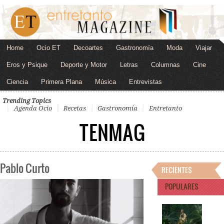
Home
Ocio ET
Decoartes
Gastronomía
Moda
Viajar
Eros y Psique
Deporte y Motor
Letras
Columnas
Cine
Ciencia
Primera Plana
Música
Entrevistas
Trending Topics
Agenda Ocio
Recetas
Gastronomía
Entretanto
TENMAG
Pablo Curto
RECIENTES
POPULARES