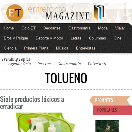
Home
Ocio ET
Decoartes
Gastronomía
Moda
Viajar
Eros y Psique
Deporte y Motor
Letras
Columnas
Cine
Ciencia
Primera Plana
Música
Entrevistas
Trending Topics
Agenda Ocio
Recetas
Gastronomía
Entretanto
TOLUENO
Siete productos tóxicos a
RECIENTES
erradicar
POPULARES