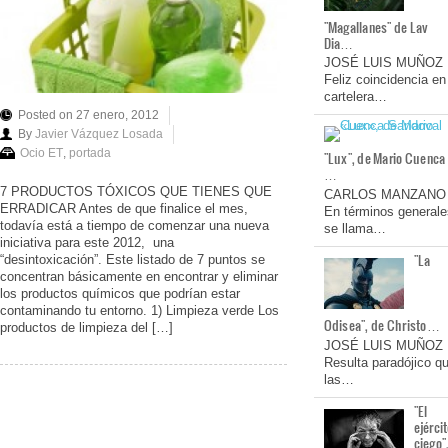
"Magallanes" de Lav
Dia…
JOSÉ LUIS MUÑOZ
Feliz coincidencia en
cartelera…
Posted on 27 enero, 2012
By
Javier Vázquez Losada
Ocio ET
,
portada
"Lux", de Mario Cuenca
…
7 PRODUCTOS TÓXICOS QUE TIENES QUE
CARLOS MANZANO
ERRADICAR Antes de que finalice el mes,
En términos generale
todavía está a tiempo de comenzar una nueva
se llama…
iniciativa para este 2012, una
"La
“desintoxicación”. Este listado de 7 puntos se
concentran básicamente en encontrar y eliminar
los productos químicos que podrían estar
contaminando tu entorno. 1) Limpieza verde Los
Odisea", de Christo…
productos de limpieza del […]
JOSÉ LUIS MUÑOZ
Resulta paradójico q
las…
"El
ejérci
ciego"