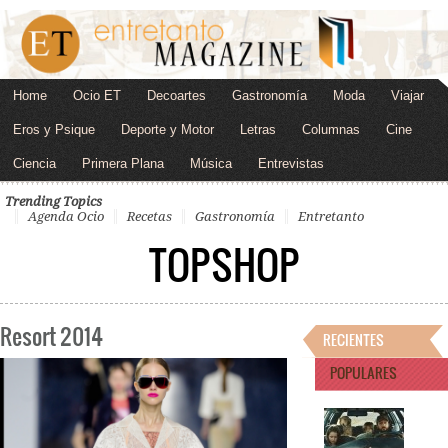
Home
Ocio ET
Decoartes
Gastronomía
Moda
Viajar
Eros y Psique
Deporte y Motor
Letras
Columnas
Cine
Ciencia
Primera Plana
Música
Entrevistas
Trending Topics
Agenda Ocio
Recetas
Gastronomía
Entretanto
TOPSHOP
Resort 2014
RECIENTES
POPULARES