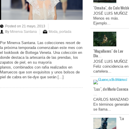
"Omaha", de Cole Webl
JOSÉ LUIS MUÑOZ
Menos es más.
Ejemplo…
Posted on 21 mayo, 2013
By
Minerva Santana
Moda
,
portada
Por Minerva Santana. Las colecciones resort de
la próxima temporada comenzaban este mes con
"Magallanes" de Lav
el lookbook de Bottega Veneta. Una colección en
Dia…
donde destaca la artesanía de las prendas, los
JOSÉ LUIS MUÑOZ
zapatos de piel, en su mayoría
Feliz coincidencia en
planos, combinados con rafia realizados en
cartelera…
Marruecos que son exquisitos y unos bolsos de
piel de cabra en tie-dye que serán […]
"Lux", de Mario Cuenca
…
CARLOS MANZANO
En términos generale
se llama…
"La