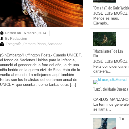
"Omaha", de Cole Webl
JOSÉ LUIS MUÑOZ
Menos es más.
Ejemplo…
Posted on 16 marzo, 2014
By
Redaccion
Fotografía
,
Primera Plana
,
Sociedad
"Magallanes" de Lav
Dia…
(SinEmbargo/Huffington Post).- Cuando UNICEF,
el fondo de Naciones Unidas para la Infancia,
JOSÉ LUIS MUÑOZ
anunció al ganador de la foto del año, la de una
Feliz coincidencia en
niña herida en la guerra civil de Siria, ésta dio la
cartelera…
vuelta al mundo. La reflejamos aquí también.
Estos son los finalistas del certamen anual de
UNICEF, que cuentan, como tantas otras […]
"Lux", de Mario Cuenca
…
CARLOS MANZANO
En términos generale
se llama…
"La