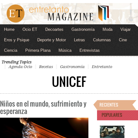
Home
Ocio ET
Decoartes
Gastronomía
Moda
Viajar
Eros y Psique
Deporte y Motor
Letras
Columnas
Cine
Ciencia
Primera Plana
Música
Entrevistas
Trending Topics
Agenda Ocio
Recetas
Gastronomía
Entretanto
UNICEF
Niños en el mundo, sufrimiento y
RECIENTES
esperanza
POPULARES