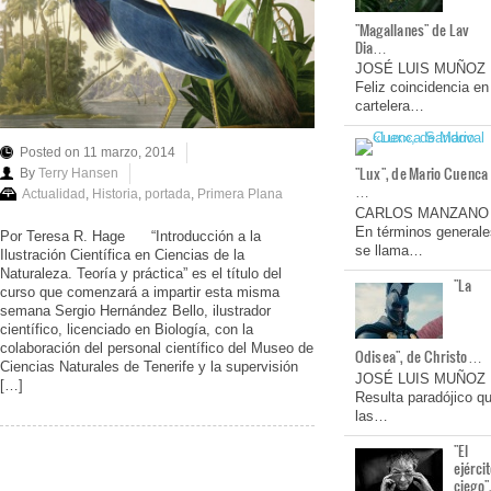
"Magallanes" de Lav
Dia…
JOSÉ LUIS MUÑOZ
Feliz coincidencia en
cartelera…
Posted on 11 marzo, 2014
"Lux", de Mario Cuenca
By
Terry Hansen
…
Actualidad
,
Historia
,
portada
,
Primera Plana
CARLOS MANZANO
En términos generale
Por Teresa R. Hage “Introducción a la
se llama…
Ilustración Científica en Ciencias de la
Naturaleza. Teoría y práctica” es el título del
"La
curso que comenzará a impartir esta misma
semana Sergio Hernández Bello, ilustrador
científico, licenciado en Biología, con la
colaboración del personal científico del Museo de
Odisea", de Christo…
Ciencias Naturales de Tenerife y la supervisión
JOSÉ LUIS MUÑOZ
[…]
Resulta paradójico q
las…
"El
ejérci
ciego"