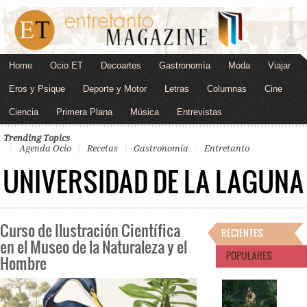
Home
Ocio ET
Decoartes
Gastronomía
Moda
Viajar
Eros y Psique
Deporte y Motor
Letras
Columnas
Cine
Ciencia
Primera Plana
Música
Entrevistas
Trending Topics
Agenda Ocio
Recetas
Gastronomía
Entretanto
UNIVERSIDAD DE LA LAGUNA
Curso de Ilustración Científica
RECIENTES
en el Museo de la Naturaleza y el
POPULARES
Hombre