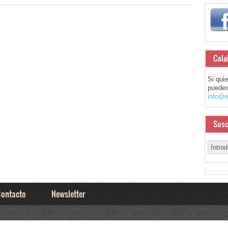
Cola
Si qui
puedes
info@e
Susc
ontacto
Newsletter