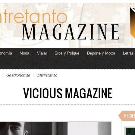
onomía
Moda
Viajar
Eros y Psique
Deporte y Motor
Letras
Gastronomía
Entretanto
VICIOUS MAGAZINE
RECIE