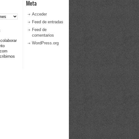
Meta
Acceder
Feed de entradas
a
Feed de
comentarios
 colaborar
WordPress.org
nto
.com
ribirnos