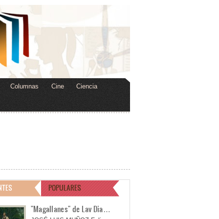
Columnas
Cine
Ciencia
NTES
POPULARES
"Magallanes" de Lav Dia…