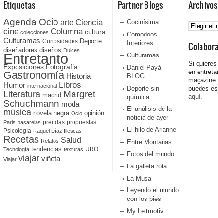
Etiquetas
Partner Blogs
Archivos
Agenda Ocio
Ciencia
Archivos
arte
Cocinísima
cine
Columna
cultura
colecciones
Comodoos
Culturamas
Curiosidades
Deporte
Interiores
Colabor
diseñadores
diseños
Dulces
Entretanto
Culturamas
Si quieres
Fotografía
Exposiciones
Daniel Payá
en entreta
Gastronomía
Historia
BLOG
magazine
Libros
Humor
internacional
Deporte sin
puedes esc
Literatura
Margret
madrid
aquí.
química
Schuchmann
moda
El análisis de la
música
novela negra
opinión
Ocio
noticia de ayer
prendas
propuestas
Paris
pasarelas
El hilo de Arianne
Psicología
Raquel Díaz Illescas
Recetas
Salud
Relatos
Entre Montañas
tendencias
URO
Tecnología
texturas
Fotos del mundo
viajar
viñeta
Viajar
La galleta rota
La Musa
Leyendo el mundo
con los pies
My Leitmotiv