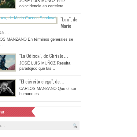
JOSÉ LUIS MUÑOZ Feliz
coincidencia en cartelera…
"Lux", de
Mario
ca …
OS MANZANO En términos generales se
a…
"La Odisea", de Christo…
JOSÉ LUIS MUÑOZ Resulta
paradójico que las…
"El ejército ciego", de…
CARLOS MANZANO Que el ser
humano es…
ar