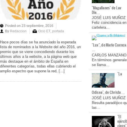
"Magallanes" de Lav
Dia…
JOSÉ LUIS MUÑOZ
Feliz coincidencia en
Posted on 23 septiembre, 2016
cartelera…
By
Redaccion
Ocio ET
,
portada
Hace pocos días se ha anunciado la esperada
"Lux", de Mario Cuenca
lista de nominados a la Website del año 2016, un
…
premio que se viene concediendo durante los
CARLOS MANZANO
últimos años a la website, a la página web que
En términos generale
más destaque en el ámbito de España en
se llama…
diferentes categorías, todas ellas cubriendo el
amplio espectro que supone la red, […]
"La
Odisea", de Christo…
JOSÉ LUIS MUÑOZ
Resulta paradójico q
las…
"El
ejérci
ciego"