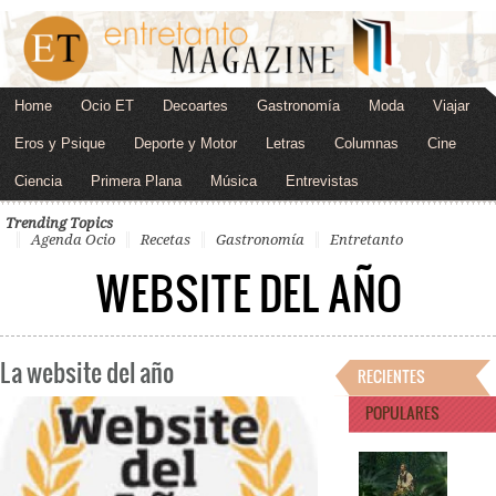
Home
Ocio ET
Decoartes
Gastronomía
Moda
Viajar
Eros y Psique
Deporte y Motor
Letras
Columnas
Cine
Ciencia
Primera Plana
Música
Entrevistas
Trending Topics
Agenda Ocio
Recetas
Gastronomía
Entretanto
WEBSITE DEL AÑO
La website del año
RECIENTES
POPULARES