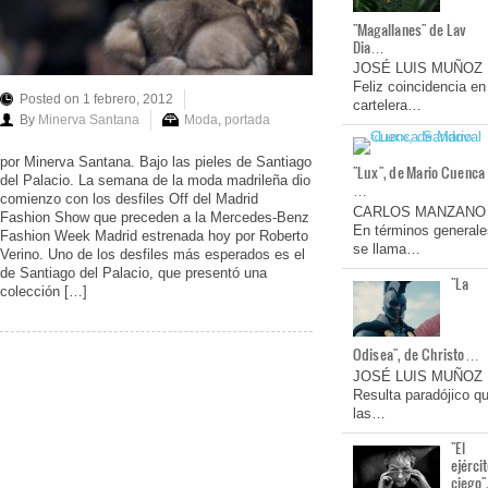
"Magallanes" de Lav
Dia…
JOSÉ LUIS MUÑOZ
Feliz coincidencia en
Posted on 1 febrero, 2012
cartelera…
By
Minerva Santana
Moda
,
portada
por Minerva Santana. Bajo las pieles de Santiago
"Lux", de Mario Cuenca
del Palacio. La semana de la moda madrileña dio
…
comienzo con los desfiles Off del Madrid
CARLOS MANZANO
Fashion Show que preceden a la Mercedes-Benz
En términos generale
Fashion Week Madrid estrenada hoy por Roberto
se llama…
Verino. Uno de los desfiles más esperados es el
de Santiago del Palacio, que presentó una
"La
colección […]
Odisea", de Christo…
JOSÉ LUIS MUÑOZ
Resulta paradójico q
las…
"El
ejérci
ciego"