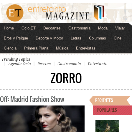
Home
Ocio ET
Decoartes
Gastronomía
Moda
Viajar
Eros y Psique
Deporte y Motor
Letras
Columnas
Cine
Ciencia
Primera Plana
Música
Entrevistas
Trending Topics
Agenda Ocio
Recetas
Gastronomía
Entretanto
ZORRO
Off: Madrid Fashion Show
RECIENTES
POPULARES