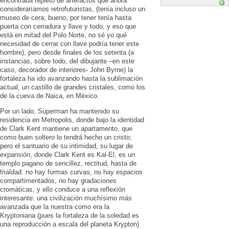
encontraba repleto de artefactos que ahora
consideraríamos retrofuturistas, (tenía incluso un
museo de cera; bueno, por tener tenía hasta
puerta con cerradura y llave y todo, y eso que
está en mitad del Polo Norte, no sé yo qué
necesidad de cerrar con llave podría tener este
hombre), pero desde finales de los setenta (a
instancias, sobre todo, del dibujante –en este
caso, decorador de interiores- John Byrne) la
fortaleza ha ido avanzando hasta la sublimación
actual, un castillo de grandes cristales, como los
de la cueva de Naica, en México.
Por un lado, Superman ha mantenido su
residencia en Metropolis, donde bajo la identidad
de Clark Kent mantiene un apartamento, que
como buen soltero lo tendrá hecho un cristo;
pero el santuario de su intimidad, su lugar de
expansión, donde Clark Kent es Kal-El, es un
templo pagano de sencillez, rectitud, hasta de
frialdad: no hay formas curvas, no hay espacios
compartimentados, no hay gradaciones
cromáticas, y ello conduce a una reflexión
interesante: una civilización muchísimo más
avanzada que la nuestra como era la
Kryptoniana (pues la fortaleza de la soledad es
una reproducción a escala del planeta Krypton)