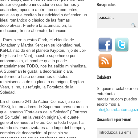
Búsquedas
de ser elegante e innovador en sus formas y
acabados, opuesto a otro tipo de corrientes,
aquellas que exaltan la rusticidad o defienden un
ideal romántico o clásico de las formas
decorativas. Frente a la acumulación, la
reducción; frente al ornato, la función.
Pues bien: nuestro Clark, el chiquillo de
Jonathan y Martha Kent (en su identidad real,
Kal-El, nacido en el planeta Krypton, hijo de Jor-
El y Lara Lor-Van), nuestro superhéroe por
antonomasia, el hombre que lo puede
materialmente TODO, nos ha salido minimalista.
A Superman le gusta la decoración clara,
Colabora
uniforme, a base de enormes cristales,
reminiscencia de su planeta de origen, Krypton.
Vean, si no, su refugio, la Fortaleza de la
Si quieres colaborar en
Soledad.
entretanto
magazine.com puedes
En el número 241 de Action Comics (junio de
escribirnos a
1958), los creadores de Superman presentaron la
info@entretantomagaz
que llamaron “Fortaleza de la Soledad” (“Fortress
of Solitude”, en la versión original), el cuartel
Suscribirse por Email
general de nuestro héroe. Como todo hogar, ha
sufrido diversos avatares a lo largo del tiempo y
cambios de decoración: al principio se