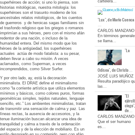
cartelera…
superhéroes de acción; si uno lo piensa, son
historias mitológicas, nuestra mitología: los
superhéroes son el trasunto moderno de los
ancestrales relatos mitológicos, de los cuentos
"Lux", de Mario Cuenca
de guerreros y de heroicas sagas familiares sin
…
el trasfondo religioso que los griegos o romanos
CARLOS MANZANO
imprimían a sus héroes, pero con el mismo afán
En términos generale
redentor de una nación, o incluso de la
se llama…
humanidad entera. Del mismo modo que los
héroes de la antigüedad, los superhéroes
"La
actuales actúa de modo fatalista: a su pesar,
deben llevar a cabo su misión. A veces
aclamados, como Superman, a veces
incomprendidos, como Silver Surfer.
Odisea", de Christo…
JOSÉ LUIS MUÑOZ
Y por otro lado, ay, está la decoración
Resulta paradójico q
minimalista. El DRAE define el minimalismo
las…
como “la corriente artística que utiliza elementos
mínimos y básicos, como colores puros, formas
"El
geométricas simples, tejidos naturales, lenguaje
ejérci
sencillo, etc.” Los ambientes minimalistas, tratan
ciego"
de transmitir una sensación de calma y paz. Las
de…
líneas rectas, la ausencia de accesorios, y la
CARLOS MANZANO
tenue iluminación buscan alcanzar una idea de
Que el ser humano
tranquilidad y calma a través de la ordenación
es…
del espacio y de la elección de mobiliario. Es un
estilo despojado en su contenido, pero con afán