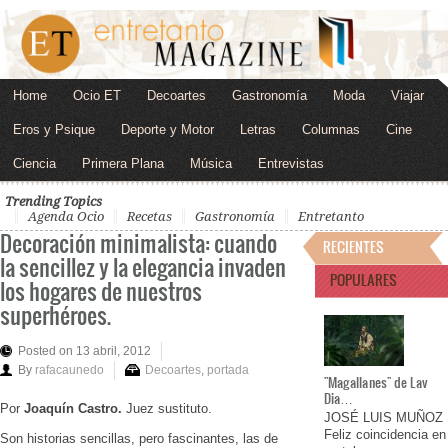
Home
Ocio ET
Decoartes
Gastronomía
Moda
Viajar
Eros y Psique
Deporte y Motor
Letras
Columnas
Cine
Ciencia
Primera Plana
Música
Entrevistas
Trending Topics
Agenda Ocio
Recetas
Gastronomía
Entretanto
Decoración minimalista: cuando
RECIENTES
la sencillez y la elegancia invaden
POPULARES
los hogares de nuestros
superhéroes.
Posted on 13 abril, 2012
By
rafacaunedo
Decoartes
,
portada
"Magallanes" de Lav
Dia…
Por
Joaquín Castro.
Juez sustituto.
JOSÉ LUIS MUÑOZ
Feliz coincidencia en
Son historias sencillas, pero fascinantes, las de