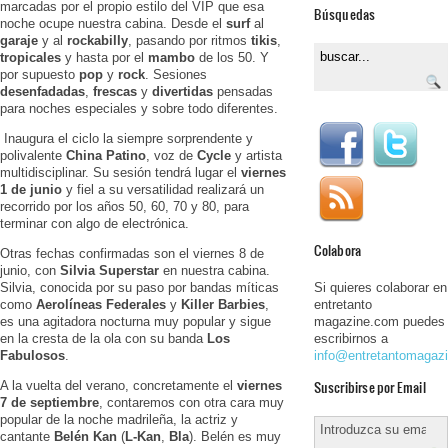
marcadas por el propio estilo del VIP que esa
Búsquedas
noche ocupe nuestra cabina. Desde el
surf
al
garaje
y al
rockabilly
, pasando por ritmos
tikis
,
tropicales
y hasta por el
mambo
de los 50. Y
por supuesto
pop
y
rock
. Sesiones
desenfadadas
,
frescas
y
divertidas
pensadas
para noches especiales y sobre todo diferentes.
Inaugura el ciclo la siempre sorprendente y
polivalente
China Patino
, voz de
Cycle
y artista
multidisciplinar. Su sesión tendrá lugar el
viernes
1 de junio
y fiel a su versatilidad realizará un
recorrido por los años 50, 60, 70 y 80, para
terminar con algo de electrónica.
Colabora
Otras fechas confirmadas son el viernes 8 de
junio, con
Silvia Superstar
en nuestra cabina.
Silvia, conocida por su paso por bandas míticas
Si quieres colaborar en
como
Aerolíneas Federales
y
Killer Barbies
,
entretanto
es una agitadora nocturna muy popular y sigue
magazine.com puedes
en la cresta de la ola con su banda
Los
escribirnos a
Fabulosos
.
info@entretantomagaz
Suscribirse por Email
A la vuelta del verano, concretamente el
viernes
7 de septiembre
, contaremos con otra cara muy
popular de la noche madrileña, la actriz y
cantante
Belén Kan
(
L-Kan
,
Bla
). Belén es muy