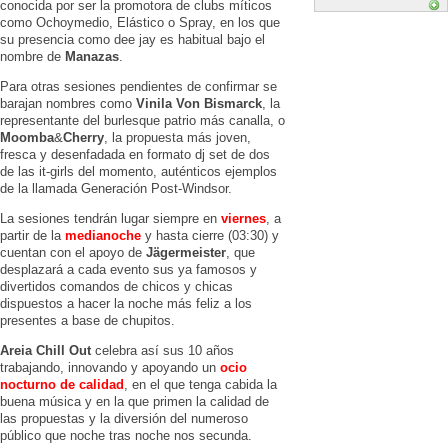
conocida por ser la promotora de clubs míticos
como Ochoymedio, Elástico o Spray, en los que
su presencia como dee jay es habitual bajo el
nombre de
Manazas
.
Para otras sesiones pendientes de confirmar se
barajan nombres como
Vinila Von Bismarck
, la
representante del burlesque patrio más canalla, o
Moomba
&
Cherry
, la propuesta más joven,
fresca y desenfadada en formato dj set de dos
de las it-girls del momento, auténticos ejemplos
de la llamada Generación Post-Windsor.
La sesiones tendrán lugar siempre en
viernes
, a
partir de la
medianoche
y hasta cierre (03:30) y
cuentan con el apoyo de
Jägermeister
, que
desplazará a cada evento sus ya famosos y
divertidos comandos de chicos y chicas
dispuestos a hacer la noche más feliz a los
presentes a base de chupitos.
Areia Chill Out
celebra así sus 10 años
trabajando, innovando y apoyando un
ocio
nocturno de calidad
, en el que tenga cabida la
buena música y en la que primen la calidad de
las propuestas y la diversión del numeroso
público que noche tras noche nos secunda.