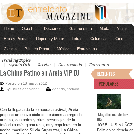
Home
Ocio ET
Decoartes
Gastronomía
Moda
Viajar
Eros y Psique
Deporte y Motor
Letras
Columnas
Cine
Ciencia
Primera Plana
Música
Entrevistas
Trending Topics
Agenda Ocio
Recetas
Gastronomía
Entretanto
La China Patino en Areia VIP DJ
RECIENTES
POPULARES
Posted on 18 mayo, 2012
By
Chus Sanesteban
Agenda
,
portada
Con la llegada de la temporada estival,
Areia
"Magallanes" de Lav
propone un nuevo ciclo de sesiones a cargo de
Dia…
artistas, cantantes y otros personajes de la
farándula más glamurosa, muy populares en la
JOSÉ LUIS MUÑOZ
noche madrileña.
Silvia Superstar, La China
Feliz coincidencia en