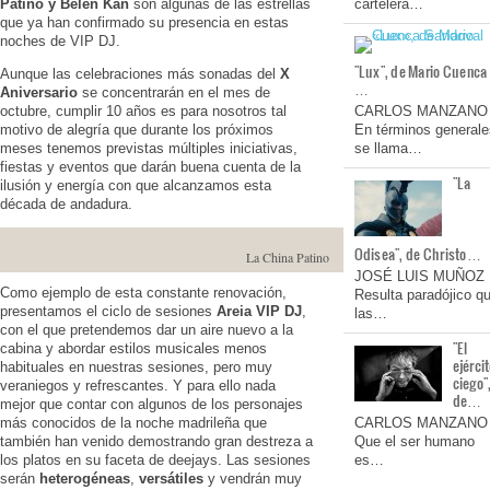
Patino y Belén Kan
son algunas de las estrellas
cartelera…
que ya han confirmado su presencia en estas
noches de VIP DJ.
"Lux", de Mario Cuenca
Aunque las celebraciones más sonadas del
X
…
Aniversario
se concentrarán en el mes de
octubre, cumplir 10 años es para nosotros tal
CARLOS MANZANO
motivo de alegría que durante los próximos
En términos generale
meses tenemos previstas múltiples iniciativas,
se llama…
fiestas y eventos que darán buena cuenta de la
"La
ilusión y energía con que alcanzamos esta
década de andadura.
Odisea", de Christo…
La China Patino
JOSÉ LUIS MUÑOZ
Como ejemplo de esta constante renovación,
Resulta paradójico q
presentamos el ciclo de sesiones
Areia VIP DJ
,
las…
con el que pretendemos dar un aire nuevo a la
"El
cabina y abordar estilos musicales menos
ejérci
habituales en nuestras sesiones, pero muy
ciego"
veraniegos y refrescantes. Y para ello nada
de…
mejor que contar con algunos de los personajes
más conocidos de la noche madrileña que
CARLOS MANZANO
también han venido demostrando gran destreza a
Que el ser humano
los platos en su faceta de deejays. Las sesiones
es…
serán
heterogéneas
,
versátiles
y vendrán muy