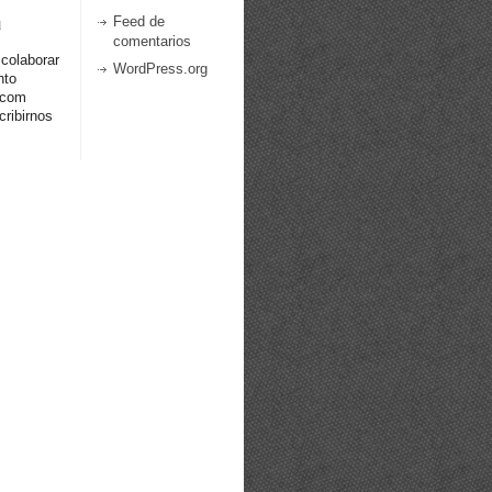
a
Feed de
comentarios
 colaborar
WordPress.org
nto
.com
ribirnos