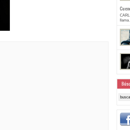
Cuen
CARL
llam
Bús