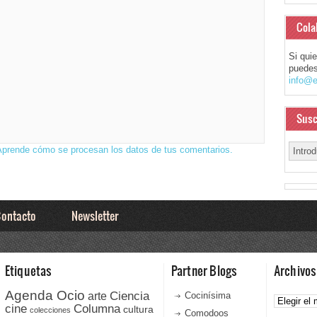
Cola
Si qui
puedes
info@e
Susc
Aprende cómo se procesan los datos de tus comentarios.
ontacto
Newsletter
Etiquetas
Partner Blogs
Archivos
Agenda Ocio
Ciencia
Archivos
arte
Cocinísima
cine
Columna
cultura
colecciones
Comodoos