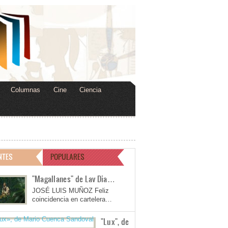
Columnas
Cine
Ciencia
NTES
POPULARES
"Magallanes" de Lav Dia…
JOSÉ LUIS MUÑOZ Feliz
coincidencia en cartelera…
"Lux", de