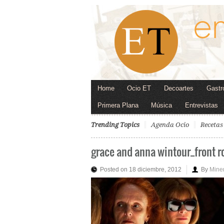
Home
Ocio ET
Decoartes
Gastr
Primera Plana
Música
Entrevistas
Trending Topics
Agenda Ocio
Recetas
grace and anna wintour_front 
Posted on 18 diciembre, 2012
By
Mine