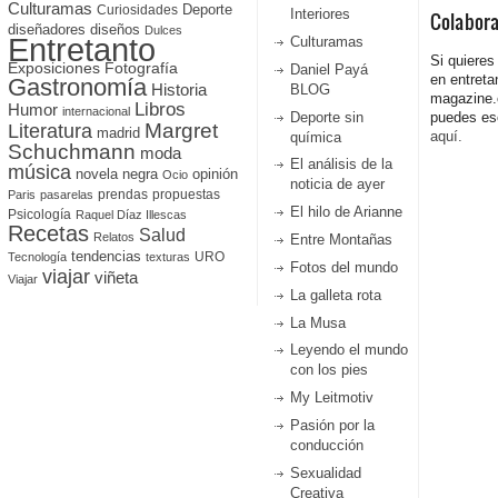
Culturamas
Curiosidades
Deporte
Interiores
Colabor
diseñadores
diseños
Dulces
Entretanto
Culturamas
Si quieres
Fotografía
Exposiciones
Daniel Payá
en entreta
Gastronomía
Historia
BLOG
magazine
Libros
Humor
internacional
Deporte sin
puedes esc
Literatura
Margret
madrid
aquí.
química
Schuchmann
moda
El análisis de la
música
novela negra
opinión
Ocio
noticia de ayer
prendas
propuestas
Paris
pasarelas
El hilo de Arianne
Psicología
Raquel Díaz Illescas
Recetas
Salud
Relatos
Entre Montañas
tendencias
URO
Tecnología
texturas
Fotos del mundo
viajar
viñeta
Viajar
La galleta rota
La Musa
Leyendo el mundo
con los pies
My Leitmotiv
Pasión por la
conducción
Sexualidad
Creativa