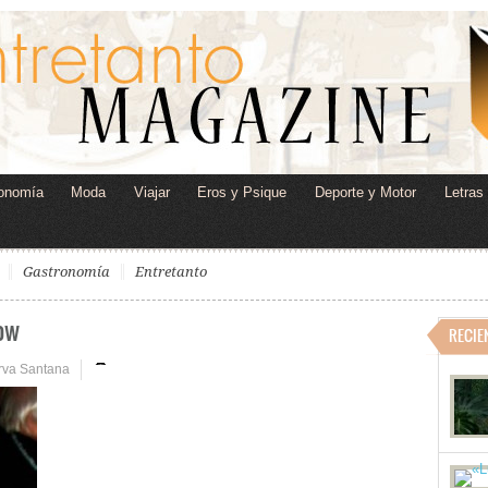
onomía
Moda
Viajar
Eros y Psique
Deporte y Motor
Letras
Gastronomía
Entretanto
row
RECIE
rva Santana