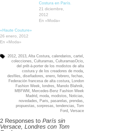
Costura en París.
21 diciembre,
2012
En «Moda»
«Haute Couture»
26 enero, 2012
En «Moda»
2012
,
2013
,
Alta Costura
,
calendarios
,
cartel
,
colecciones
,
Culturamas
,
CulturamasOcio
,
del prêt-à-porter de los modistos de alta
costura y de los creadores de moda
,
desfiles
,
diseñadores
,
enero
,
febrero
,
fechas
,
Federación francesa de alta costura
,
London
Fashion Week
,
londres
,
Manolo Blahnik
,
MBFWM
,
Mercedes-Benz Fashion Week
Madrid
,
moda
,
modistos
,
Noticias
,
novedades
,
Paris
,
pasarelas
,
prendas
,
propuestas
,
sorpresas
,
tendencias
,
Tom
Ford
,
Versace
2 Responses to
París sin
Versace, Londres con Tom