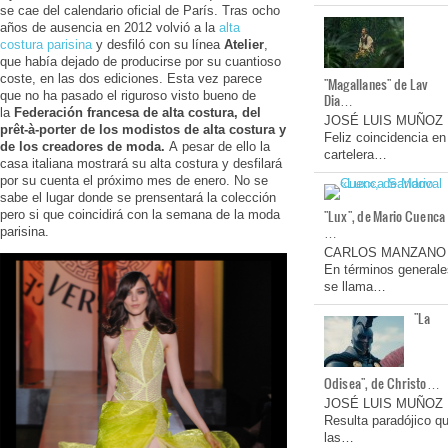
se cae del calendario oficial de París. Tras ocho
años de ausencia en 2012 volvió a la
alta
costura parisina
y desfiló con su línea
Atelier
,
que había dejado de producirse por su cuantioso
coste, en las dos ediciones. Esta vez parece
"Magallanes" de Lav
que no ha pasado el riguroso visto bueno de
Dia…
la
Federación francesa de alta costura, del
JOSÉ LUIS MUÑOZ
prêt-à-porter de los modistos de alta costura y
Feliz coincidencia en
de los creadores de moda.
A pesar de ello la
cartelera…
casa italiana mostrará su alta costura y desfilará
por su cuenta el próximo mes de enero. No se
sabe el lugar donde se prensentará la colección
"Lux", de Mario Cuenca
pero si que coincidirá con la semana de la moda
…
parisina.
CARLOS MANZANO
En términos generale
se llama…
"La
Odisea", de Christo…
JOSÉ LUIS MUÑOZ
Resulta paradójico q
las…