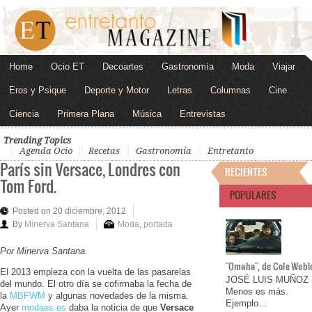
Home
Ocio ET
Decoartes
Gastronomía
Moda
Viajar
Eros y Psique
Deporte y Motor
Letras
Columnas
Cine
Ciencia
Primera Plana
Música
Entrevistas
Trending Topics
Agenda Ocio
Recetas
Gastronomía
Entretanto
París sin Versace, Londres con
RECIENTES
Tom Ford.
POPULARES
Posted on 20 diciembre, 2012
By
Minerva Santana
Moda
,
portada
Por Minerva Santana.
"Omaha", de Cole Webl
El 2013 empieza con la vuelta de las pasarelas
JOSÉ LUIS MUÑOZ
del mundo. El otro día se cofirmaba la fecha de
Menos es más.
la
MBFWM
y algunas novedades de la misma.
Ejemplo…
Ayer
modaes.es
daba la noticia de que
Versace